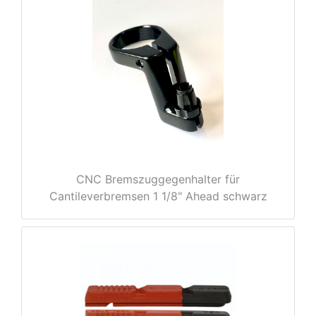
e
CNC Bremszuggegenhalter für
Cantileverbremsen 1 1/8" Ahead schwarz