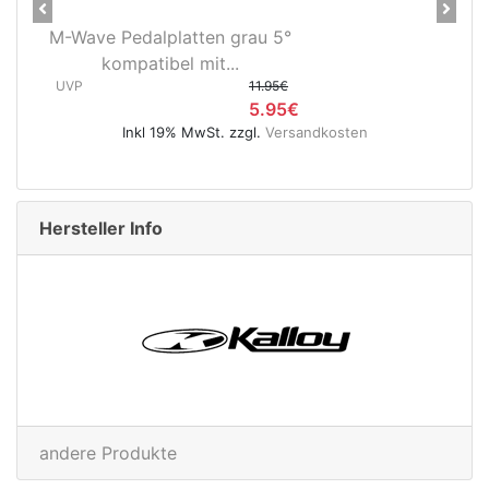
Previous
Next
Novatec X-Light Disc
Hinterradnabe Boost CL
(12x148...
€
UVP
89.95€
andkosten
49.95€
Inkl 19% MwSt. zzgl.
Versandkosten
Hersteller Info
andere Produkte