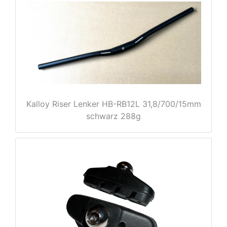
e
Kalloy Riser Lenker HB-RB12L 31,8/700/15mm
schwarz 288g