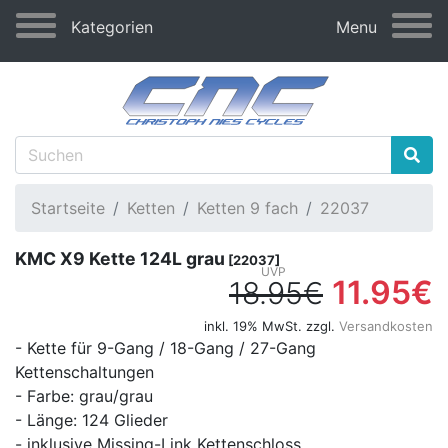
Kategorien
Menu
Startseite
Ketten
Ketten 9 fach
22037
KMC X9 Kette 124L grau
[22037]
11.95€
18.95€
inkl. 19% MwSt. zzgl.
Versandkosten
- Kette für 9-Gang / 18-Gang / 27-Gang
Kettenschaltungen
- Farbe: grau/grau
- Länge: 124 Glieder
- inklusive Missing-Link Kettenschloss