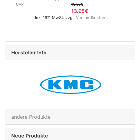
19.95€
400 mm v
13.95€
UVP
Inkl 19% MwSt. zzgl.
Versandkosten
Inkl 19
Hersteller Info
andere Produkte
Neue Produkte