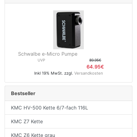
Schwalbe e-Micro Pumpe
UVP
89.95€
64.95€
Inkl 19% MwSt. zzgl.
Versandkosten
Bestseller
KMC HV-500 Kette 6/7-fach 116L
KMC Z7 Kette
KMC Z6 Kette grau