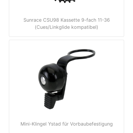
Sunrace CSU98 Kassette 9-fach 11-36
(Cues/Linkglide kompatibel)
nenschutz
Mini-Klingel Ystad für Vorbaubefestigung
apter