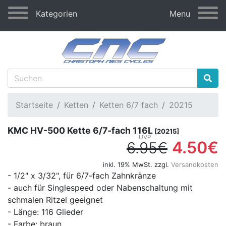
Kategorien
Menu
Startseite
Ketten
Ketten 6/7 fach
20215
KMC HV-500 Kette 6/7-fach 116L
[20215]
4.50€
6.95€
inkl. 19% MwSt. zzgl.
Versandkosten
- 1/2" x 3/32", für 6/7-fach Zahnkränze
- auch für Singlespeed oder Nabenschaltung mit
schmalen Ritzel geeignet
- Länge: 116 Glieder
- Farbe: braun