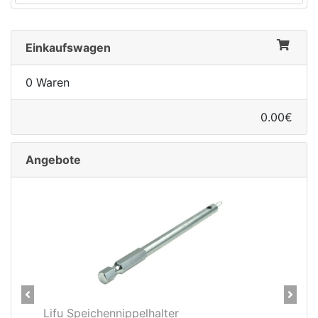
Einkaufswagen
0 Waren
0.00€
Angebote
Previous
Next
u Speichennippelhalter
CNC Kerzensatt