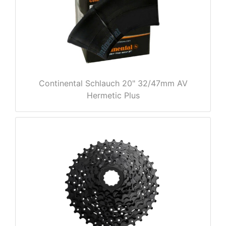
e
Continental Schlauch 20" 32/47mm AV
Hermetic Plus