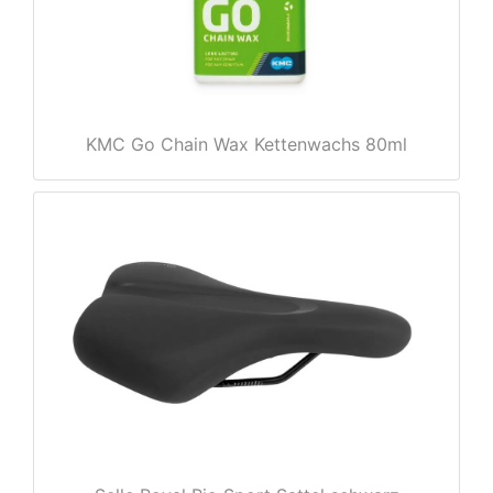
KMC Go Chain Wax Kettenwachs 80ml
nenschutz
apter