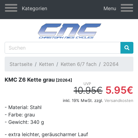
Kategorien
Menu
Startseite
Ketten
Ketten 6/7 fach
20264
KMC Z6 Kette grau
[20264]
5.95€
10.95€
inkl. 19% MwSt. zzgl.
Versandkosten
- Material: Stahl
- Farbe: grau
- Gewicht: 340 g
- extra leichter, geräuscharmer Lauf