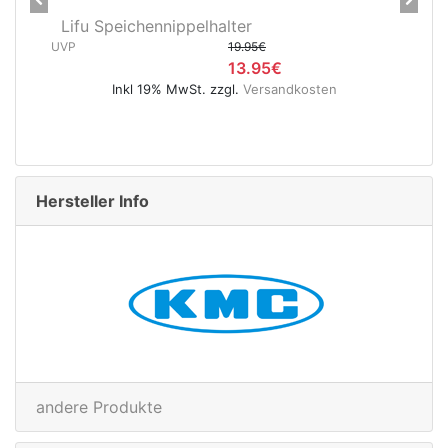
Previous
Next
eichennippelhalter
CNC Kerzensattelst
19.95€
400 mm verc
13.95€
UVP
nkl 19% MwSt. zzgl.
Versandkosten
Inkl 19% MwS
Hersteller Info
andere Produkte