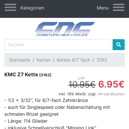
Kategorien
Menu
Startseite
Ketten
Ketten 6/7 fach
3162
KMC Z7 Kette
[3162]
6.95€
10.95€
inkl. 19% MwSt. zzgl.
Versandkosten
- 1/2 x 3/32", für 6/7-fach Zahnkränze
- auch für Singlespeed oder Nabenschaltung mit
schmalen Ritzel geeignet
- Länge: 114 Glieder
- inklusive Schnellverschluß "Missing Link"