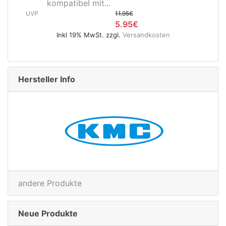
Hinterradnabe Boost CL
11.95€
(12x148...
5.95€
UVP
89.95€
gl.
Versandkosten
49.95€
Inkl 19% MwSt. zzgl.
Versand
Hersteller Info
andere Produkte
Neue Produkte