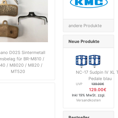
andere Produkte
Neue Produkte
ano D02S Sintermetall
msbelag für BR-M810 /
40 / M8020 / M820 /
MT520
NC-17 Sudpin IV XL 
Pedale blau
UVP
139.00€
129.00€
Inkl 19% MwSt. zzgl.
Versandkosten
Bestseller