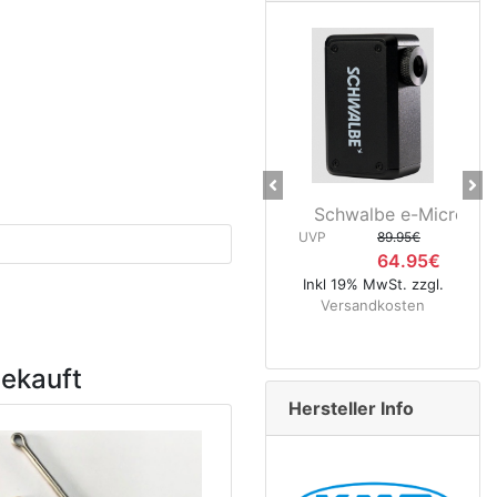
Previous
Ne
Schwalbe e-Micro Pumpe
Schwalbe
UVP
89.95€
64.95€
UVP
Inkl 19% MwSt. zzgl.
Versandkosten
Inkl 19% Mw
Versand
gekauft
Hersteller Info