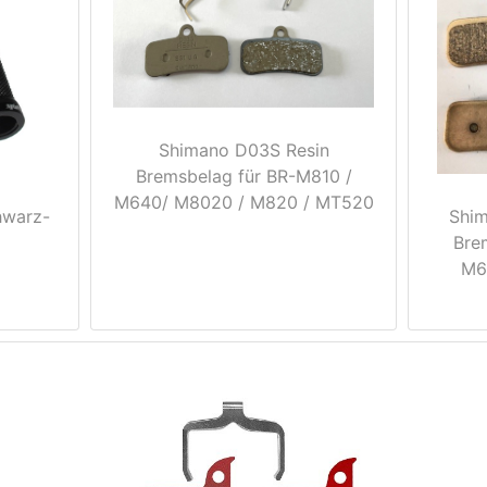
Shimano D03S Resin
Bremsbelag für BR-M810 /
M640/ M8020 / M820 / MT520
hwarz-
Shim
Bre
M6