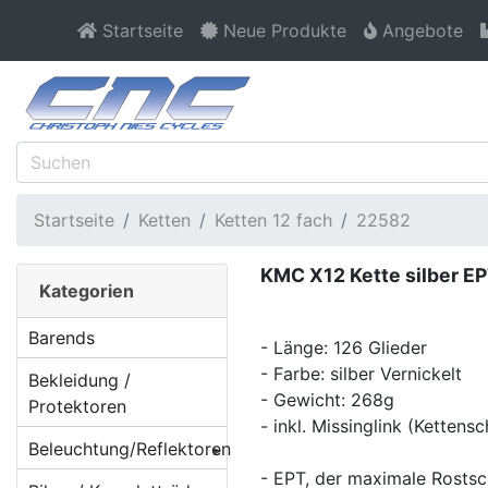
Startseite
Neue Produkte
Angebote
Startseite
Ketten
Ketten 12 fach
22582
KMC X12 Kette silber E
Kategorien
Barends
- Länge: 126 Glieder
- Farbe: silber Vernickelt
Bekleidung /
- Gewicht: 268g
Protektoren
- inkl. Missinglink (Kettensc
Beleuchtung/Reflektoren
- EPT, der maximale Rostsc