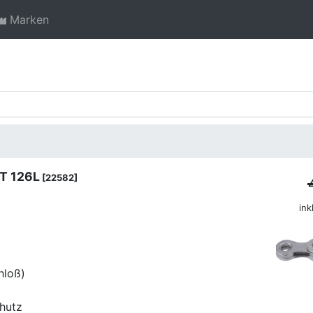
Marken
PT 126L
[22582]
ink
hloß)
hutz