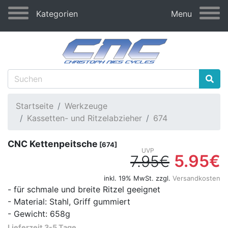
Kategorien
Menu
Startseite
Werkzeuge
Kassetten- und Ritzelabzieher
674
CNC Kettenpeitsche
[674]
5.95€
7.95€
inkl. 19% MwSt. zzgl.
Versandkosten
- für schmale und breite Ritzel geeignet
- Material: Stahl, Griff gummiert
- Gewicht: 658g
Lieferzeit 3-5 Tage