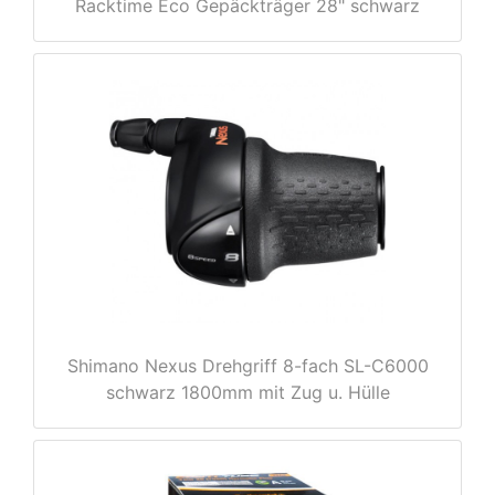
Racktime Eco Gepäckträger 28" schwarz
e
Shimano Nexus Drehgriff 8-fach SL-C6000
schwarz 1800mm mit Zug u. Hülle