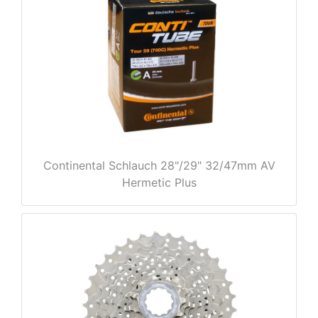
nenschutz
Continental Schlauch 28"/29" 32/47mm AV
Hermetic Plus
apter