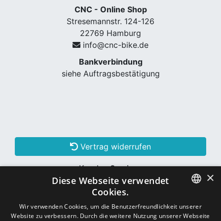
CNC - Online Shop
Stresemannstr. 124-126
22769 Hamburg
info@cnc-bike.de
Bankverbindung
siehe Auftragsbestätigung
Vertrag widerrufen
Kunden Services
×
Diese Webseite verwendet
Konto erstellen
Cookies.
GERMAN
Wir verwenden Cookies, um die Benutzerfreundlichkeit unserer
Website zu verbessern. Durch die weitere Nutzung unserer Webseite
Schon Kunde? Einloggen
GERMAN