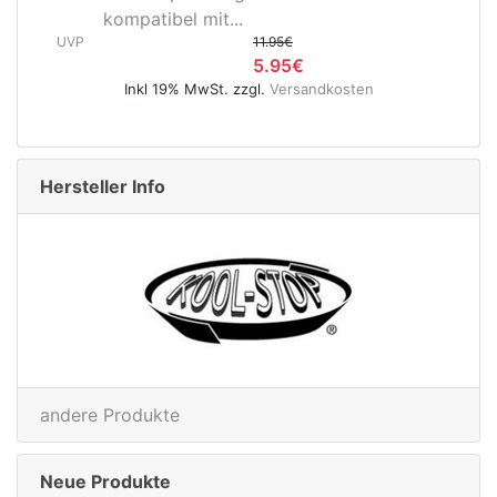
Hinterradnabe Boost CL
(12x148...
UVP
89.95€
en
49.95€
Inkl 19% MwSt. zzgl.
Versandkosten
Hersteller Info
andere Produkte
Neue Produkte