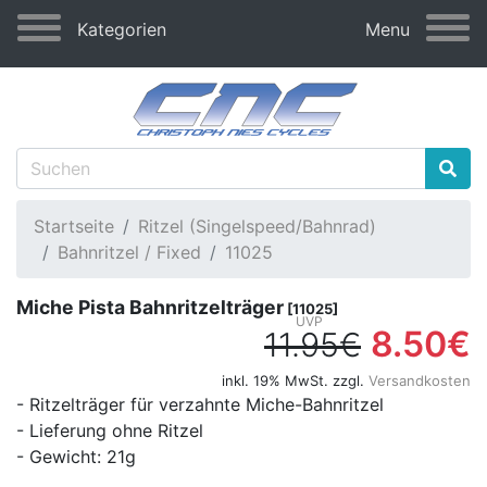
Kategorien
Menu
Startseite
Ritzel (Singelspeed/Bahnrad)
Bahnritzel / Fixed
11025
Miche Pista Bahnritzelträger
[11025]
8.50€
11.95€
inkl. 19% MwSt. zzgl.
Versandkosten
- Ritzelträger für verzahnte Miche-Bahnritzel
- Lieferung ohne Ritzel
- Gewicht: 21g