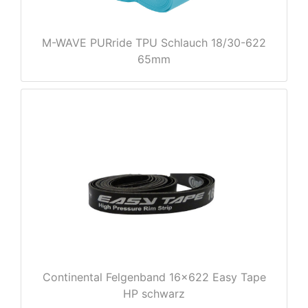
M-WAVE PURride TPU Schlauch 18/30-622
65mm
nenschutz
Continental Felgenband 16x622 Easy Tape
HP schwarz
apter