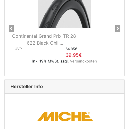
Previous
Next
al Grand Prix TR 28-
Lifu Speichennip
UVP
 Black Chili...
64.95€
Inkl 19% MwS
39.95€
nkl 19% MwSt. zzgl.
Versandkosten
Hersteller Info