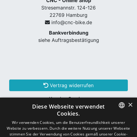
CNC - Online Shop
Stresemannstr. 124-126
22769 Hamburg
info@cnc-bike.de
Bankverbindung
siehe Auftragsbestätigung
Vertrag widerrufen
Kunden Services
×
Diese Webseite verwendet
Konto erstellen
Cookies.
GERMAN
Wir verwenden Cookies, um die Benutzerfreundlichkeit unserer
Website zu verbessern. Durch die weitere Nutzung unserer Webseite
Schon Kunde? Einloggen
GERMAN
stimmen Sie der Verwendung von Cookies gemäß unserer Cookie-