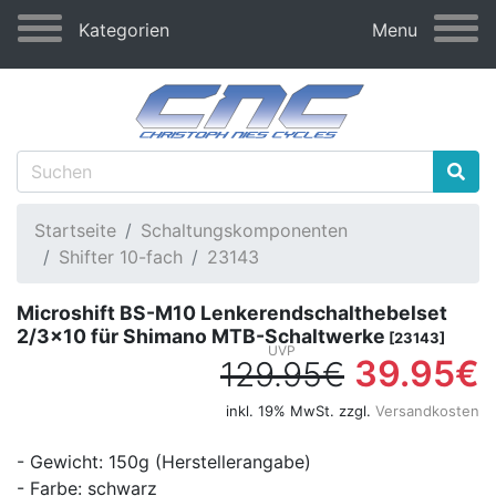
Kategorien
Menu
Startseite
Schaltungskomponenten
Shifter 10-fach
23143
Microshift BS-M10 Lenkerendschalthebelset
2/3x10 für Shimano MTB-Schaltwerke
[23143]
39.95€
129.95€
inkl. 19% MwSt. zzgl.
Versandkosten
- Gewicht: 150g (Herstellerangabe)
- Farbe: schwarz