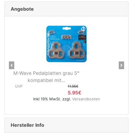
Angebote
Previous
Next
Novatec X-Light Disc
Hinterradnabe Boost CL
(12x148...
UVP
89.95€
en
49.95€
Inkl 19% MwSt. zzgl.
Versandkosten
Hersteller Info