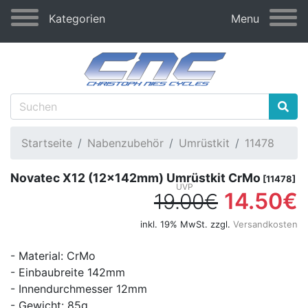
Kategorien
Menu
Startseite
Nabenzubehör
Umrüstkit
11478
Novatec X12 (12x142mm) Umrüstkit CrMo
[11478]
14.50€
19.00€
inkl. 19% MwSt. zzgl.
Versandkosten
- Material: CrMo
- Einbaubreite 142mm
- Innendurchmesser 12mm
- Gewicht: 85g