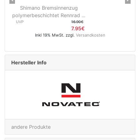
Previous
Next
zug
28" Vorderrad Shimano DH-
rad ...
3D37 Nabendynamo/Remerx...
16.90€
UVP
119.95€
7.95€
74.95€
gl.
Versandkosten
Inkl 19% MwSt. zzgl.
Versand
Hersteller Info
andere Produkte