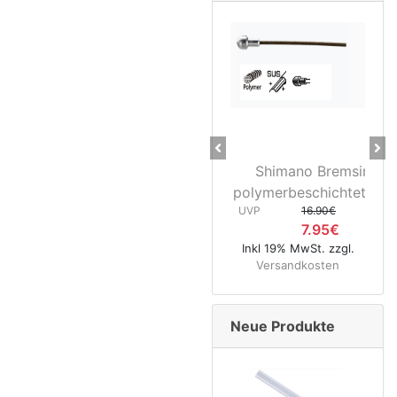
Previous
Ne
Shimano Bremsinnenzu
28" 
polymerbeschichtet Rennrad
3D37 
UVP
16.90€
UVP
7.95€
Inkl 19% MwSt. zzgl.
Inkl 1
Versandkosten
Ver
Neue Produkte