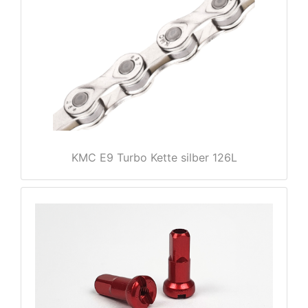
e
KMC E9 Turbo Kette silber 126L