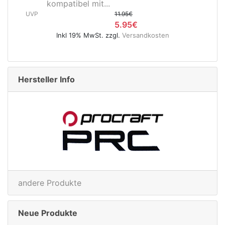
 mit...
Hinterradnabe Boost C
11.95€
(12x148...
5.95€
UVP
89
 MwSt. zzgl.
Versandkosten
4
Inkl 19% MwSt. zzgl
Hersteller Info
andere Produkte
Neue Produkte