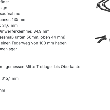
räder
sign
msaufnahme
panner, 135 mm
: 31,6 mm
/Umwerferklemme: 34,9 mm
pressmaß unten 56mm, oben 44 mm)
te einen Federweg von 100 mm haben
nnenlager
m, gemessen Mitte Tretlager bis Oberkante
: 615,1 mm
 mm