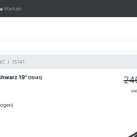
Marken
NC
15141
hwarz 19"
24
[15141]
ink
wogen)