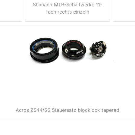
Shimano MTB-Schaltwerke 11-
fach rechts einzeln
Acros ZS44/56 Steuersatz blocklock tapered