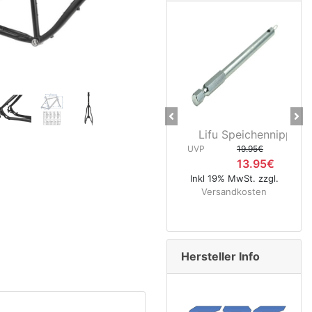
Previous
Ne
Lifu Speichennippelhalter
CNC Kerz
UVP
19.95€
40
13.95€
UVP
Inkl 19% MwSt. zzgl.
Versandkosten
Inkl 19% 
Versa
Hersteller Info