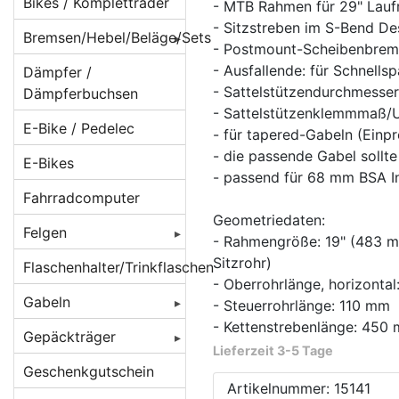
Beleuchtung für
Bikes / Kompletträder
- MTB Rahmen für 29" Lauf
Batteriebetrieb
- Sitzstreben im S-Bend De
Bremsen/Hebel/Beläge/Sets
- Postmount-Scheibenbre
Beleuchtung für
BMX Bremsen
- Ausfallende: für Schnells
Dämpfer /
Dynamobetrieb
- Sattelstützendurchmesser
Dämpferbuchsen
Bremsbeläge
Beleuchtung für
- Sattelstützenklemmmaß
E-Bike / Pedelec
E-Bikes/ Pedelec
- für tapered-Gabeln (Ein
Bremsen
Beläge für
- die passende Gabel soll
Cantilever/V-
E-Bikes
Lampenhalter /
Bremsenzubehör/Ersatzteile
- passend für 68 mm BSA I
Brakes
Rücklichthalter
Fahrradcomputer
Bremshebel
Beläge für
Lichtkabel /
Geometriedaten:
Felgen
Magura-
Bremsscheiben/Rotoren
Stecker /
- Rahmengröße: 19" (483 m
Felgenbremsen
Verbinder
Sitzrohr)
Felgen 16 Zoll
Flaschenhalter/Trinkflaschen
Crossbremsen
- Oberrohrlänge, horizontal
Beläge für
Reflektoren /
Felgen 20 Zoll
Rennradbremsen
Gabeln
- Steuerrohrlänge: 110 mm
Rennrad
Reflex-Sticker
/ Zangenbremsen
- Kettenstrebenlänge: 450
Caliper/Zange
Felgen 22 Zoll
Federgabeln
Gepäckträger
Seitenläufer-
Lieferzeit 3-5 Tage
Scheibenbremsadapter
Beläge für
Felgen 24 Zoll
Starrgabeln
DT Swiss
Dynamos
Gepäckträger
Geschenkgutschein
Scheibenbremsen
Scheibenbremsen
Artikelnummer: 15141
hinten
Felgen 26 Zoll [
Atomlab