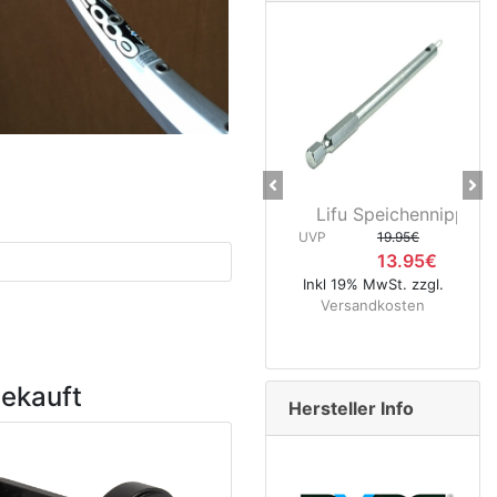
Previous
Ne
Lifu Speichennippelhalter
CNC Kerze
UVP
19.95€
400 
13.95€
UVP
Inkl 19% MwSt. zzgl.
Versandkosten
Inkl 19% Mw
Versand
gekauft
Hersteller Info