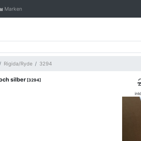
Marken
Rigida/Ryde
3294
och silber
[3294]
ink