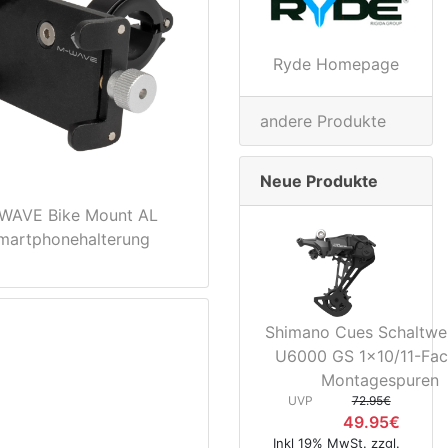
Ryde Homepage
andere Produkte
Neue Produkte
WAVE Bike Mount AL
martphonehalterung
Shimano Cues Schaltwe
U6000 GS 1x10/11-Fac
Montagespuren
UVP
72.95€
49.95€
Inkl 19% MwSt. zzgl.