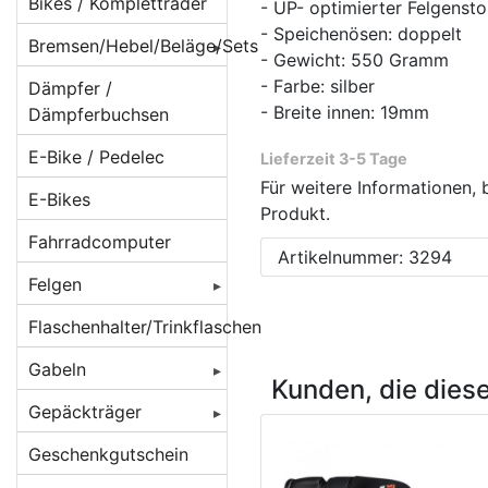
Beleuchtung für
Bikes / Kompletträder
- UP- optimierter Felgenst
Batteriebetrieb
- Speichenösen: doppelt
Bremsen/Hebel/Beläge/Sets
- Gewicht: 550 Gramm
Beleuchtung für
BMX Bremsen
- Farbe: silber
Dämpfer /
Dynamobetrieb
- Breite innen: 19mm
Dämpferbuchsen
Bremsbeläge
Beleuchtung für
E-Bike / Pedelec
E-Bikes/ Pedelec
Lieferzeit 3-5 Tage
Bremsen
Beläge für
Für weitere Informationen, 
Cantilever/V-
E-Bikes
Lampenhalter /
Bremsenzubehör/Ersatzteile
Produkt.
Brakes
Rücklichthalter
Fahrradcomputer
Bremshebel
Artikelnummer: 3294
Beläge für
Lichtkabel /
Felgen
Magura-
Bremsscheiben/Rotoren
Stecker /
Felgenbremsen
Verbinder
Felgen 16 Zoll
Flaschenhalter/Trinkflaschen
Crossbremsen
Beläge für
Reflektoren /
Felgen 20 Zoll
Rennradbremsen
Gabeln
Rennrad
Kunden, die dies
Reflex-Sticker
/ Zangenbremsen
Caliper/Zange
Felgen 22 Zoll
Federgabeln
Gepäckträger
Seitenläufer-
Scheibenbremsadapter
Beläge für
Felgen 24 Zoll
Starrgabeln
DT Swiss
Dynamos
Gepäckträger
Geschenkgutschein
Scheibenbremsen
Scheibenbremsen
hinten
Felgen 26 Zoll [
Atomlab