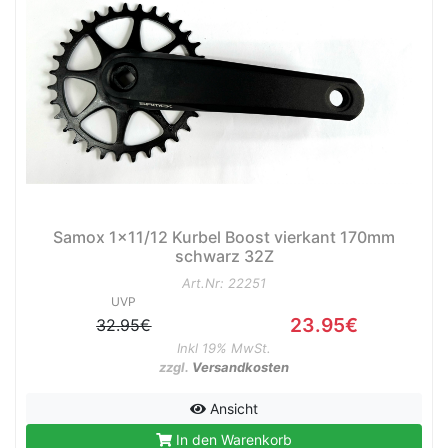
e
Samox 1x11/12 Kurbel Boost vierkant 170mm
schwarz 32Z
Art.Nr: 22251
UVP
23.95€
32.95€
Inkl 19% MwSt.
zzgl.
Versandkosten
Ansicht
In den Warenkorb