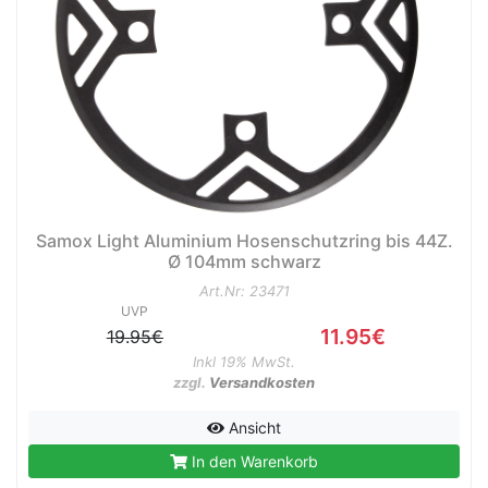
Samox Light Aluminium Hosenschutzring bis 44Z.
Ø 104mm schwarz
Art.Nr: 23471
UVP
11.95€
19.95€
Inkl 19% MwSt.
zzgl.
Versandkosten
Ansicht
In den Warenkorb