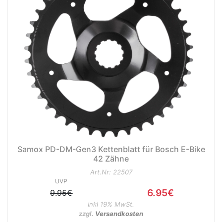
Samox PD-DM-Gen3 Kettenblatt für Bosch E-Bike
42 Zähne
Art.Nr: 22507
UVP
6.95€
9.95€
Inkl 19% MwSt.
zzgl.
Versandkosten