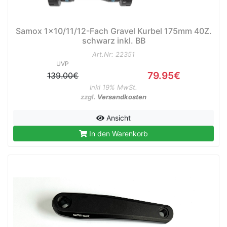
Samox 1x10/11/12-Fach Gravel Kurbel 175mm 40Z.
schwarz inkl. BB
Art.Nr: 22351
UVP
79.95€
139.00€
Inkl 19% MwSt.
zzgl.
Versandkosten
Ansicht
In den Warenkorb