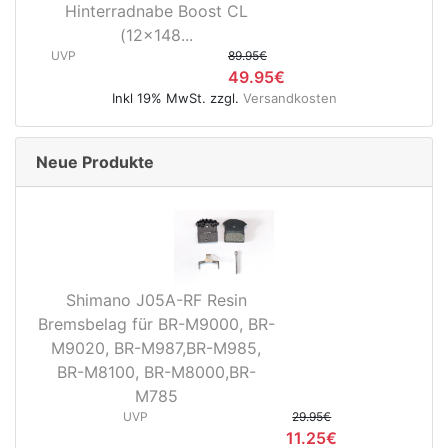
Hinterradnabe Boost CL
(12x148...
UVP
89.95€
49.95€
Inkl 19% MwSt. zzgl.
Versandkosten
Neue Produkte
Shimano J05A-RF Resin
Bremsbelag für BR-M9000, BR-
M9020, BR-M987,BR-M985,
BR-M8100, BR-M8000,BR-
M785
UVP
29.95€
11.25€