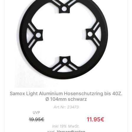
Samox Light Aluminium Hosenschutzring bis 40Z.
Ø 104mm schwarz
Art.Nr: 23473
UVP
11.95€
19.95€
Inkl 19% MwSt.
zzgl.
Versandkosten