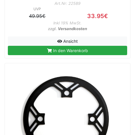
Art.Nr: 22589
UVP
33.95€
49.95€
Inkl 19% MwSt.
zzgl.
Versandkosten
rx
Ansicht
In den Warenkorb