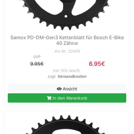
Samox PD-DM-Gen3 Kettenblatt für Bosch E-Bike
40 Zähne
Art.Nr: 22479
UVP
6.95€
9.95€
Inkl 19% MwSt.
zzgl.
Versandkosten
Ansicht
In den Warenkorb