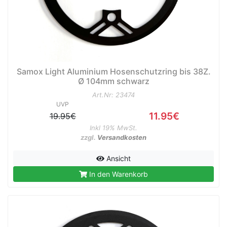
Samox Light Aluminium Hosenschutzring bis 38Z.
Ø 104mm schwarz
Art.Nr: 23474
UVP
11.95€
19.95€
Inkl 19% MwSt.
zzgl.
Versandkosten
Ansicht
In den Warenkorb