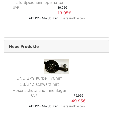
Lifu Speichennippelhalter
UVP
19.95€
13.95€
Inkl 19% MwSt. zzgl.
Versandkosten
Neue Produkte
CNC 2x9 Kurbel 170mm
38/24Z schwarz mit
Hosenschutz und Innenlager
UVP
79.95€
49.95€
Inkl 19% MwSt. zzgl.
Versandkosten