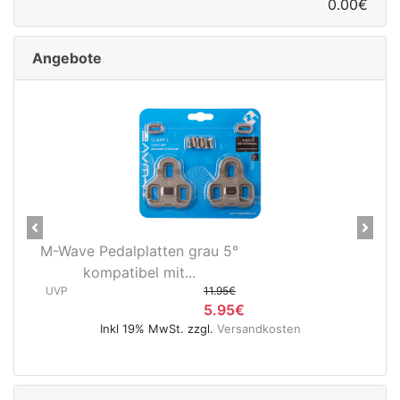
0.00€
Angebote
Previous
Next
 Pedalplatten grau 5°
Novatec X-Li
ompatibel mit...
Hinterradnabe
11.95€
(12x148
5.95€
UVP
Inkl 19% MwSt. zzgl.
Versandkosten
Inkl 19% 