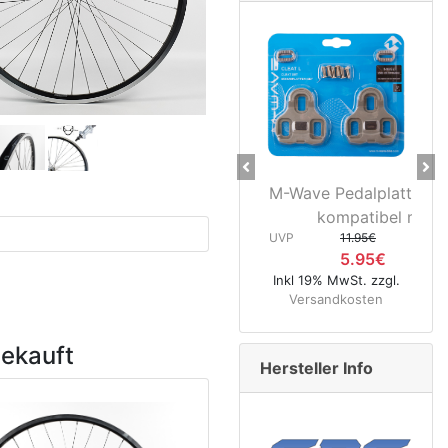
Previous
Ne
M-Wave Pedalplatten grau 5°
Novate
kompatibel mit...
Hinterr
UVP
11.95€
5.95€
UVP
8
Inkl 19% MwSt. zzgl.
4
Versandkosten
Inkl 19% MwS
Versandk
gekauft
Hersteller Info