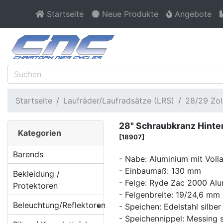
Startseite
Neue Produkte
Angebote
Startseite
Laufräder/Laufradsätze (LRS)
28/29 Zo
28" Schraubkranz Hinte
Kategorien
[18907]
Barends
- Nabe: Aluminium mit Volla
- Einbaumaß: 130 mm
Bekleidung /
- Felge: Ryde Zac 2000 A
Protektoren
- Felgenbreite: 19/24,6 mm
Beleuchtung/Reflektoren
- Speichen: Edelstahl silbe
- Speichennippel: Messing s