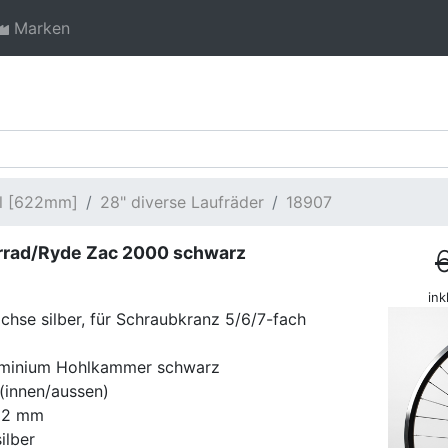
Marken
ll [622mm]
28" diverse Laufräder
18907
rrad/Ryde Zac 2000 schwarz
ink
chse silber, für Schraubkranz 5/6/7-fach
luminium Hohlkammer schwarz
 (innen/aussen)
r 2 mm
ilber