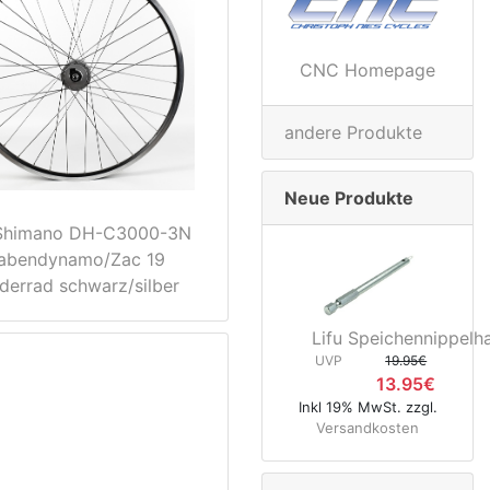
CNC Homepage
andere Produkte
Neue Produkte
Shimano DH-C3000-3N
abendynamo/Zac 19
derrad schwarz/silber
Lifu Speichennippelha
UVP
19.95€
13.95€
Inkl 19% MwSt. zzgl.
Versandkosten