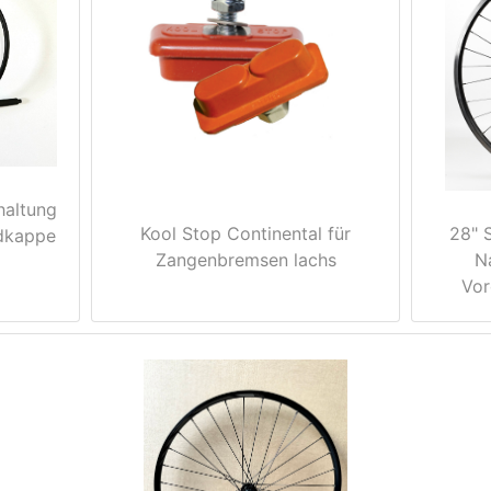
haltung
Kool Stop Continental für
28" 
dkappe
Zangenbremsen lachs
N
Vor