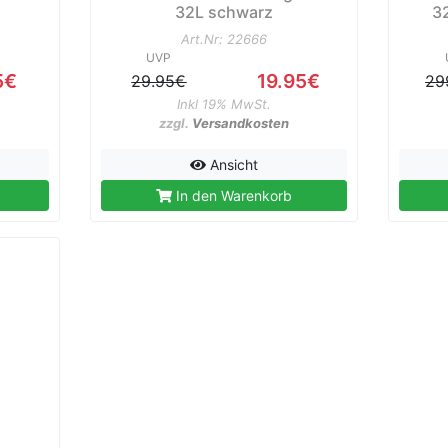
32L schwarz
3
Art.Nr: 22666
UVP
5€
19.95€
29.95€
29
Inkl 19% MwSt.
zzgl.
Versandkosten
Ansicht
In den Warenkorb