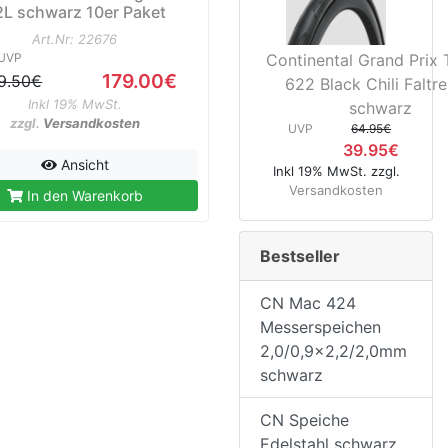
2L schwarz 10er Paket
Art.Nr: 22676
Continental Grand Prix 
UVP
179.00€
9.50€
622 Black Chili Faltre
Inkl 19% MwSt.
schwarz
zzgl.
Versandkosten
UVP
64.95€
39.95€
Ansicht
Inkl 19% MwSt. zzgl.
Versandkosten
In den Warenkorb
Bestseller
CN Mac 424
Messerspeichen
2,0/0,9x2,2/2,0mm
schwarz
CN Speiche
Edelstahl schwarz