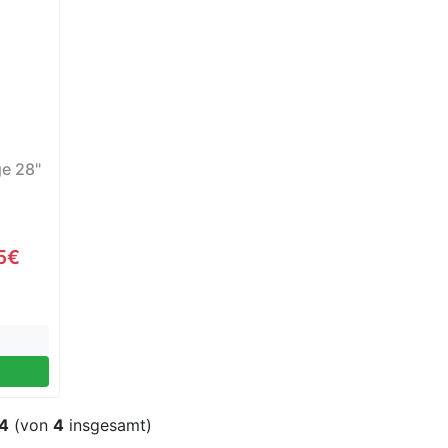
e 28"
5€
4
(von
4
insgesamt)