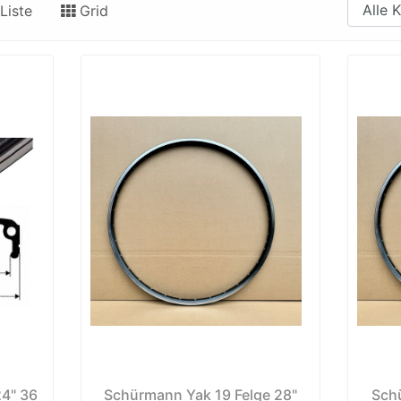
Liste
Grid
24" 36
Schürmann Yak 19 Felge 28"
Schü