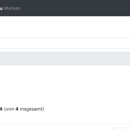
Marken
4
(von
4
insgesamt)