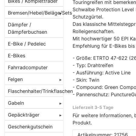
Beleuchtung für
Bikes / Kompletträder
Touringreifen mit bemerke
Batteriebetrieb
Schwalbe Protection Level
Bremsen/Hebel/Beläge/Sets
Schutzgürtel.
Beleuchtung für
BMX Bremsen
Das klassische Mittelstegpr
Dämpfer /
Dynamobetrieb
Rolleigenschaften.
Dämpferbuchsen
Bremsbeläge
Beleuchtung für
Mit hochwertiger 50 EPI Kar
E-Bike / Pedelec
E-Bikes/ Pedelec
Empfehlung für E-Bikes bis 
Bremsen
Beläge für
Cantilever/V-
E-Bikes
Lampenhalter /
Bremsenzubehör/Ersatzteile
- Größe: ETRTO 47-622 (26
Brakes
Rücklichthalter
- Typ: Drahtreifen
Fahrradcomputer
Bremshebel
Beläge für
- Ausführung: Active Line
Lichtkabel /
Felgen
Magura-
- Skin: Twin
Bremsscheiben/Rotoren
Stecker /
Felgenbremsen
- Compound: Green Comp
Verbinder
Felgen 16 Zoll
Flaschenhalter/Trinkflaschen
Crossbremsen
- Pannenschutz: PunctureG
Beläge für
Reflektoren /
Felgen 20 Zoll
Rennradbremsen
Gabeln
Rennrad
Reflex-Sticker
Lieferzeit 3-5 Tage
/ Zangenbremsen
Caliper/Zange
Felgen 22 Zoll
Federgabeln
Gepäckträger
Für weitere Informationen, 
Seitenläufer-
Scheibenbremsadapter
Produkt.
Beläge für
Felgen 24 Zoll
Starrgabeln
DT Swiss
Dynamos
Gepäckträger
Geschenkgutschein
Scheibenbremsen
Scheibenbremsen
hinten
Artikelnummer: 21756
Felgen 26 Zoll [
Atomlab