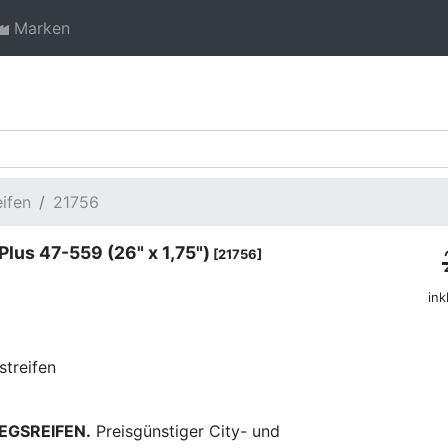
Marken
ifen
21756
Plus 47-559 (26" x 1,75")
[21756]
ink
streifen
IEGSREIFEN.
Preisgünstiger City- und