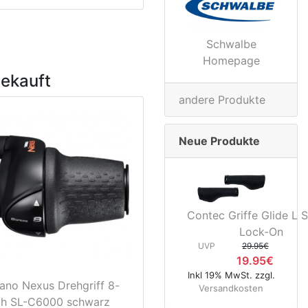
Schwalbe
Homepage
gekauft
andere Produkte
Neue Produkte
Contec Griffe Glide L S
Lock-On
UVP
29.95€
19.95€
Inkl 19% MwSt. zzgl.
ano Nexus Drehgriff 8-
Versandkosten
ch SL-C6000 schwarz