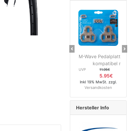
Previous
Ne
M-Wave Pedalplatten grau 5°
Novat
kompatibel mit...
Hinter
UVP
11.95€
5.95€
UVP
Inkl 19% MwSt. zzgl.
Versandkosten
Inkl 19% Mw
Versand
Hersteller Info