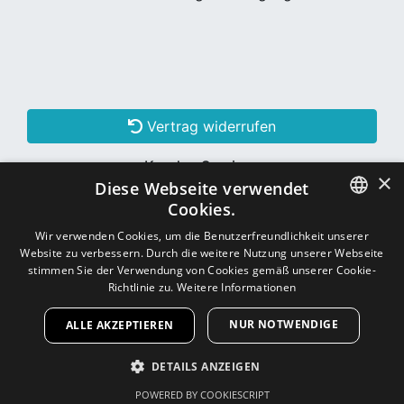
Vertrag widerrufen
Kunden Services
×
Diese Webseite verwendet
Konto erstellen
Cookies.
GERMAN
Wir verwenden Cookies, um die Benutzerfreundlichkeit unserer
Website zu verbessern. Durch die weitere Nutzung unserer Webseite
Schon Kunde? Einloggen
GERMAN
stimmen Sie der Verwendung von Cookies gemäß unserer Cookie-
Richtlinie zu.
Weitere Informationen
NUR NOTWENDIGE
ALLE AKZEPTIEREN
Copyright © 2026
CNC - Online Shop
DETAILS ANZEIGEN
POWERED BY COOKIESCRIPT
UNBEDINGT ERFORDERLICH