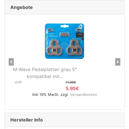
Angebote
Previous
Next
Novatec X-Light Disc
Hinterradnabe Boost CL
(12x148...
UVP
89.95€
osten
49.95€
Inkl 19% MwSt. zzgl.
Versandkosten
Hersteller Info