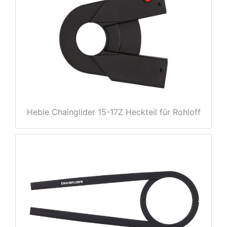
Hebie Chainglider 15-17Z Heckteil für Rohloff
nenschutz
apter