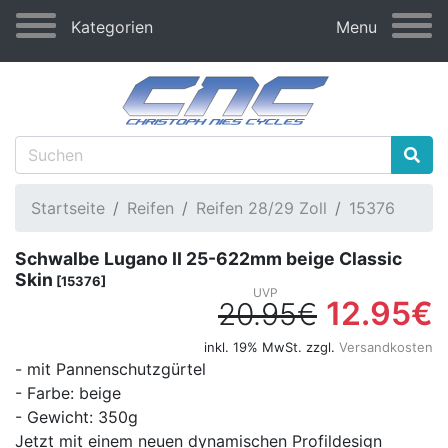
Kategorien
Menu
Startseite
Reifen
Reifen 28/29 Zoll
15376
Schwalbe Lugano II 25-622mm beige Classic
Skin
[15376]
12.95€
20.95€
inkl. 19% MwSt. zzgl.
Versandkosten
- mit Pannenschutzgürtel
- Farbe: beige
- Gewicht: 350g
Jetzt mit einem neuen dynamischen Profildesign