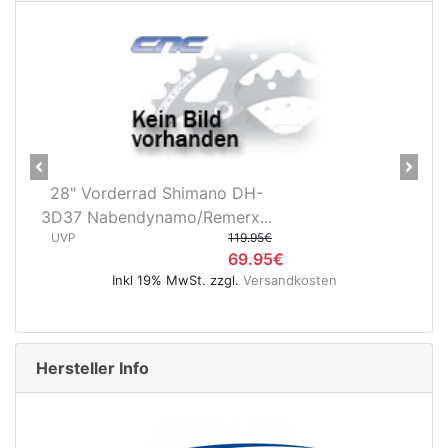
rx
Previous
Next
Vorderrad Shimano DH-
Continental Gr
Nabendynamo/Remerx...
Black C
119.95€
UVP
69.95€
Inkl 19% MwSt. zzgl.
Versandkosten
Inkl 19
Hersteller Info