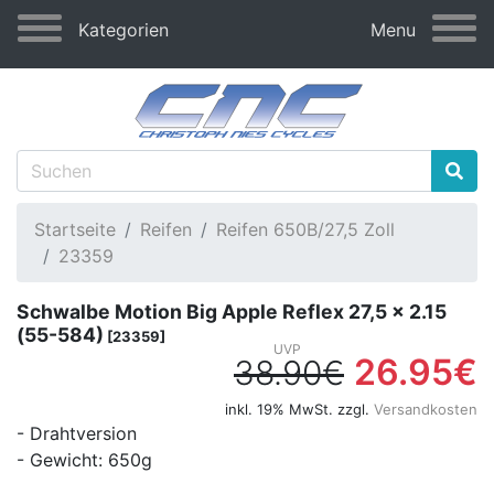
Kategorien
Menu
Startseite
Reifen
Reifen 650B/27,5 Zoll
23359
Schwalbe Motion Big Apple Reflex 27,5 x 2.15
(55-584)
[23359]
26.95€
38.90€
inkl. 19% MwSt. zzgl.
Versandkosten
- Drahtversion
- Gewicht: 650g