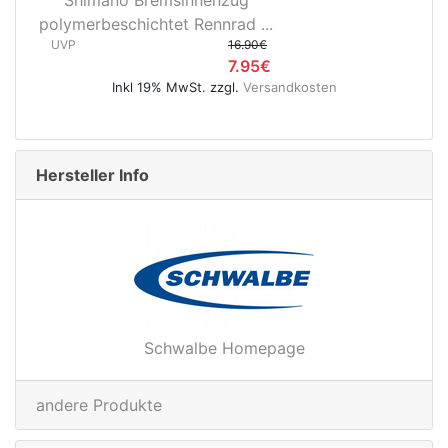
3D37 Nabendynamo/Remerx...
UVP
119.95€
74.95€
andkosten
Inkl 19% MwSt. zzgl.
Versandkosten
Hersteller Info
Schwalbe Homepage
andere Produkte