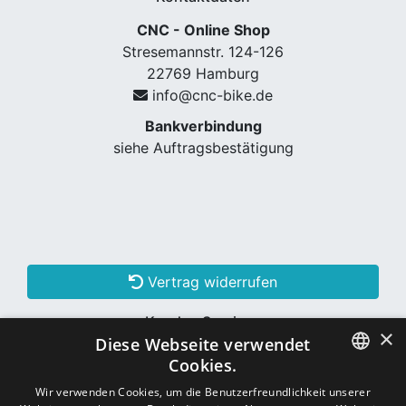
CNC - Online Shop
Stresemannstr. 124-126
22769 Hamburg
info@cnc-bike.de
Bankverbindung
siehe Auftragsbestätigung
Vertrag widerrufen
Kunden Services
×
Diese Webseite verwendet
Konto erstellen
Cookies.
GERMAN
Wir verwenden Cookies, um die Benutzerfreundlichkeit unserer