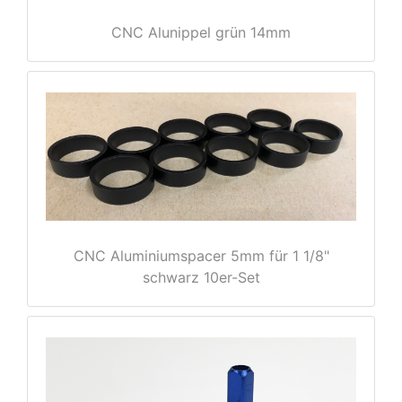
CNC Alunippel grün 14mm
nenschutz
CNC Aluminiumspacer 5mm für 1 1/8"
schwarz 10er-Set
apter