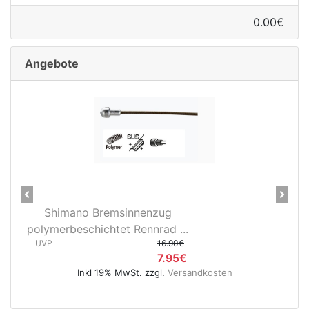
0.00€
Angebote
Previous
Next
28" Vorderrad Shimano DH-
..
3D37 Nabendynamo/Remerx...
0€
UVP
119.95€
5€
74.95€
rsandkosten
Inkl 19% MwSt. zzgl.
Versandkoste