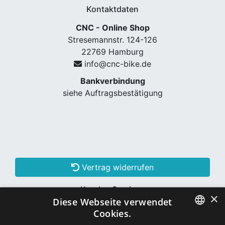
Kontaktdaten
CNC - Online Shop
Stresemannstr. 124-126
22769 Hamburg
info@cnc-bike.de
Bankverbindung
siehe Auftragsbestätigung
Vertrag widerrufen
Kunden Services
×
Diese Webseite verwendet
Konto erstellen
Cookies.