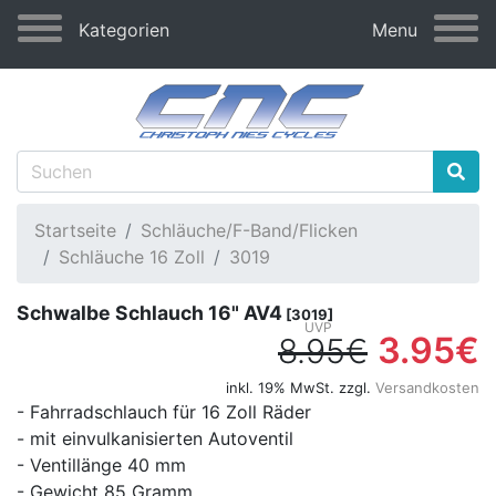
Kategorien
Menu
Startseite
Schläuche/F-Band/Flicken
Schläuche 16 Zoll
3019
Schwalbe Schlauch 16" AV4
[3019]
3.95€
8.95€
inkl. 19% MwSt. zzgl.
Versandkosten
- Fahrradschlauch für 16 Zoll Räder
- mit einvulkanisierten Autoventil
- Ventillänge 40 mm
- Gewicht 85 Gramm