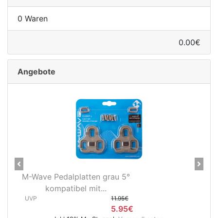
0 Waren
0.00€
Angebote
Previous
Next
5°
Novatec X-Light Disc
Hinterradnabe Boost CL
5€
(12x148...
5€
UVP
89.95€