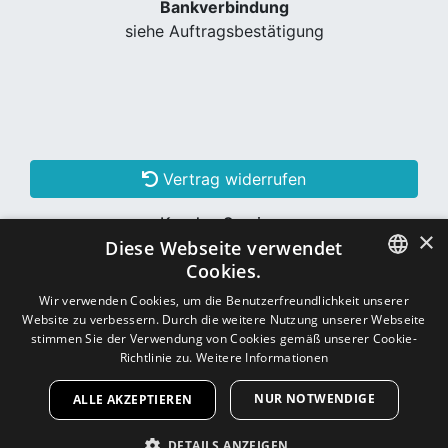
Bankverbindung
siehe Auftragsbestätigung
Vertrag widerrufen
Kunden Services
×
Diese Webseite verwendet
Konto erstellen
Cookies.
GERMAN
Wir verwenden Cookies, um die Benutzerfreundlichkeit unserer
Website zu verbessern. Durch die weitere Nutzung unserer Webseite
Schon Kunde? Einloggen
GERMAN
stimmen Sie der Verwendung von Cookies gemäß unserer Cookie-
Richtlinie zu.
Weitere Informationen
NUR NOTWENDIGE
ALLE AKZEPTIEREN
Copyright © 2026
CNC - Online Shop
DETAILS ANZEIGEN