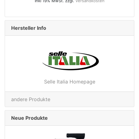
rsandkosten
49.95€
Inkl 19% MwSt. zzgl.
Versandkoste
Hersteller Info
Selle Italia Homepage
andere Produkte
Neue Produkte