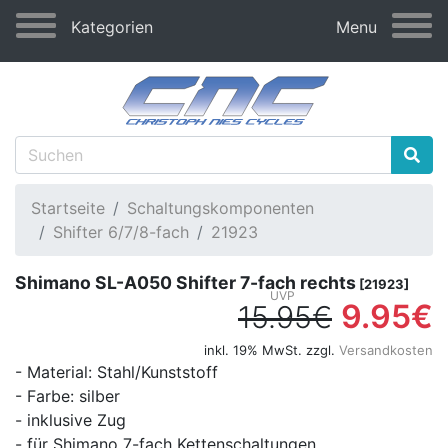
Kategorien
Menu
Startseite
Schaltungskomponenten
Shifter 6/7/8-fach
21923
Shimano SL-A050 Shifter 7-fach rechts
[21923]
9.95€
15.95€
inkl. 19% MwSt. zzgl.
Versandkosten
- Material: Stahl/Kunststoff
- Farbe: silber
- inklusive Zug
- für Shimano 7-fach Kettenschaltungen