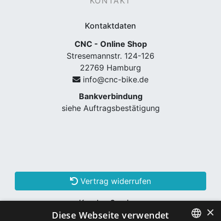
KONTAKT
Kontaktdaten
CNC - Online Shop
Stresemannstr. 124-126
22769 Hamburg
info@cnc-bike.de
Bankverbindung
siehe Auftragsbestätigung
Vertrag widerrufen
Kunden Services
×
Diese Webseite verwendet
Konto erstellen