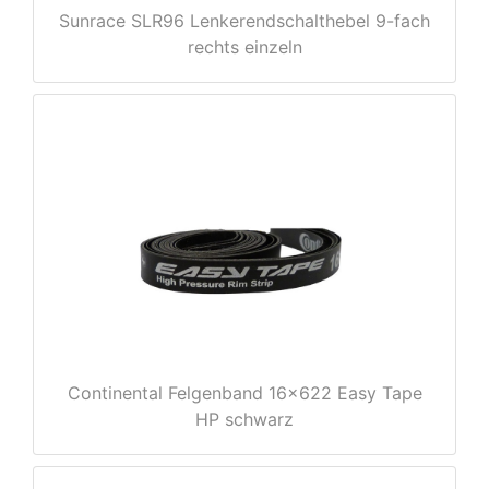
Sunrace SLR96 Lenkerendschalthebel 9-fach
rechts einzeln
nenschutz
Continental Felgenband 16x622 Easy Tape
HP schwarz
apter