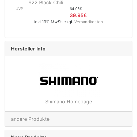
li...
622 Black Chili...
64.95€
UVP
64.9
39.95€
39.
St. zzgl.
Versandkosten
Inkl 19% MwSt. zzgl.
Ve
Hersteller Info
Shimano Homepage
andere Produkte