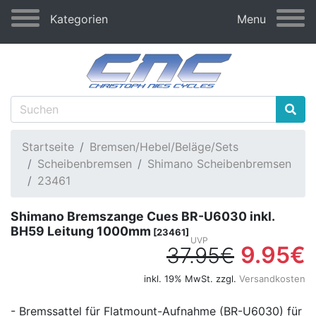
Kategorien
Menu
Startseite
Bremsen/Hebel/Beläge/Sets
Scheibenbremsen
Shimano Scheibenbremsen
23461
Shimano Bremszange Cues BR-U6030 inkl.
BH59 Leitung 1000mm
[23461]
9.95€
37.95€
inkl. 19% MwSt. zzgl.
Versandkosten
- Bremssattel für Flatmount-Aufnahme (BR-U6030) für