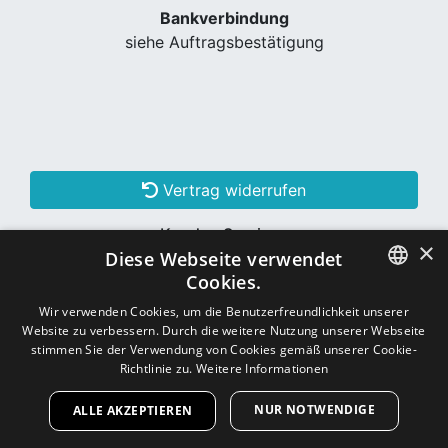
Bankverbindung
siehe Auftragsbestätigung
Vertrag widerrufen
Kunden Services
×
Diese Webseite verwendet
Konto erstellen
Cookies.
GERMAN
Wir verwenden Cookies, um die Benutzerfreundlichkeit unserer
Website zu verbessern. Durch die weitere Nutzung unserer Webseite
Schon Kunde? Einloggen
GERMAN
stimmen Sie der Verwendung von Cookies gemäß unserer Cookie-
Richtlinie zu.
Weitere Informationen
NUR NOTWENDIGE
ALLE AKZEPTIEREN
Copyright © 2026
CNC - Online Shop