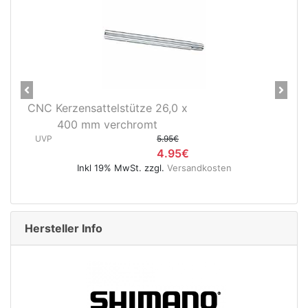
Previous
Next
CNC Kerzensattelstütze 25.8 x
400 mm verchromt
UVP
5.95€
€
4.95€
andkosten
Inkl 19% MwSt. zzgl.
Versandkosten
Hersteller Info