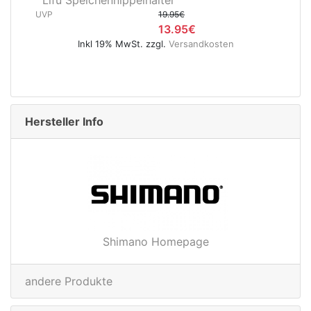
400 mm verchromt
UVP
5.95€
4.95€
Inkl 19% MwSt. zzgl.
Versandkosten
Hersteller Info
Shimano Homepage
andere Produkte