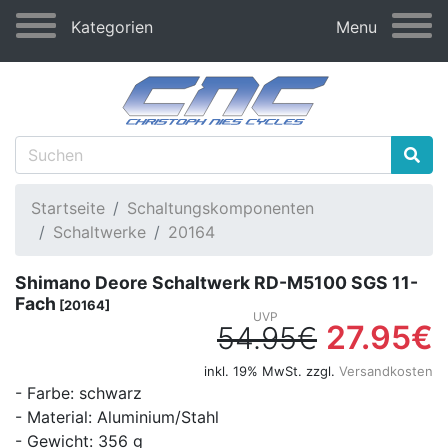
Kategorien
Menu
Startseite
Schaltungskomponenten
Schaltwerke
20164
Shimano Deore Schaltwerk RD-M5100 SGS 11-
Fach
[20164]
27.95€
54.95€
inkl. 19% MwSt. zzgl.
Versandkosten
- Farbe: schwarz
- Material: Aluminium/Stahl
- Gewicht: 356 g