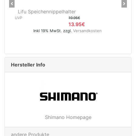
Previous
Next
CNC Kerzensattelstütze 26,0 x
400 mm verchromt
UVP
5.95€
4.95€
Inkl 19% MwSt. zzgl.
Versandkosten
Hersteller Info
Shimano Homepage
andere Produkte