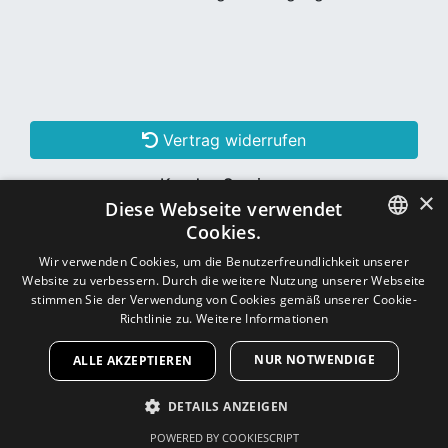
Vertrag widerrufen
Kunden Services
×
Diese Webseite verwendet
Konto erstellen
Cookies.
GERMAN
Wir verwenden Cookies, um die Benutzerfreundlichkeit unserer
Website zu verbessern. Durch die weitere Nutzung unserer Webseite
Schon Kunde? Einloggen
GERMAN
stimmen Sie der Verwendung von Cookies gemäß unserer Cookie-
Richtlinie zu.
Weitere Informationen
NUR NOTWENDIGE
ALLE AKZEPTIEREN
Copyright © 2026
CNC - Online Shop
DETAILS ANZEIGEN
POWERED BY COOKIESCRIPT
UNBEDINGT ERFORDERLICH