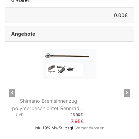
0.00€
Angebote
Previous
Next
28" Vorderrad Shimano DH-
3D37 Nabendynamo/Remerx...
UVP
119.95€
74.95€
ten
Inkl 19% MwSt. zzgl.
Versandkosten