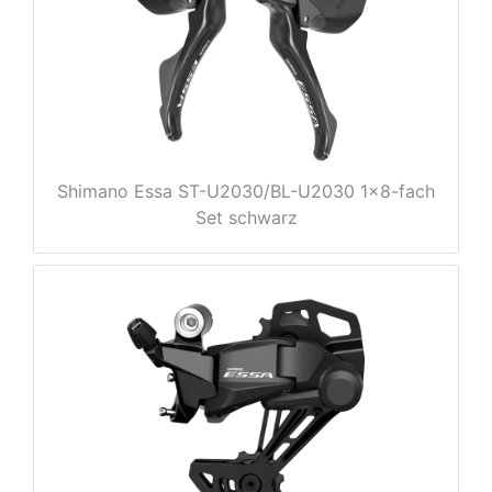
e
Shimano Essa ST-U2030/BL-U2030 1x8-fach
Set schwarz