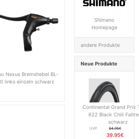
Shimano
Homepage
andere Produkte
Neue Produkte
o Nexus Bremshebel BL-
0 links einzeln schwarz
Continental Grand Prix 
622 Black Chili Faltre
schwarz
UVP
64.95€
39.95€