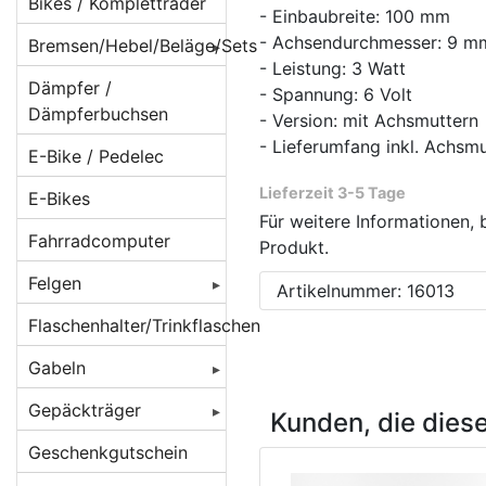
Beleuchtung für
Bikes / Kompletträder
- Einbaubreite: 100 mm
Batteriebetrieb
- Achsendurchmesser: 9 m
Bremsen/Hebel/Beläge/Sets
Beleuchtung für
- Leistung: 3 Watt
BMX Bremsen
Dämpfer /
Dynamobetrieb
- Spannung: 6 Volt
Dämpferbuchsen
- Version: mit Achsmuttern
Bremsbeläge
Beleuchtung für
- Lieferumfang inkl. Achsm
E-Bike / Pedelec
E-Bikes/ Pedelec
Bremsen
Beläge für
Cantilever/V-
Lieferzeit 3-5 Tage
E-Bikes
Lampenhalter /
Bremsenzubehör/Ersatzteile
Brakes
Für weitere Informationen, 
Rücklichthalter
Fahrradcomputer
Bremshebel
Produkt.
Beläge für
Lichtkabel /
Felgen
Magura-
Bremsscheiben/Rotoren
Artikelnummer: 16013
Stecker /
Felgenbremsen
Verbinder
Felgen 16 Zoll
Flaschenhalter/Trinkflaschen
Crossbremsen
Beläge für
Reflektoren /
Felgen 20 Zoll
Rennradbremsen
Gabeln
Rennrad
Reflex-Sticker
/ Zangenbremsen
Caliper/Zange
Felgen 22 Zoll
Federgabeln
Gepäckträger
Kunden, die dies
Seitenläufer-
Scheibenbremsadapter
Beläge für
Felgen 24 Zoll
Starrgabeln
DT Swiss
Dynamos
Gepäckträger
Geschenkgutschein
Scheibenbremsen
Scheibenbremsen
hinten
Felgen 26 Zoll [
Atomlab