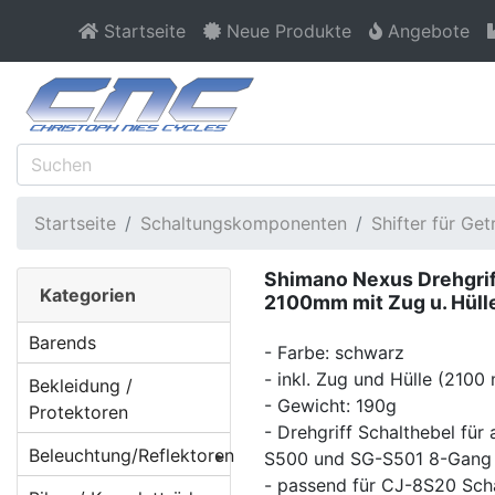
Startseite
Neue Produkte
Angebote
Startseite
Schaltungskomponenten
Shifter für Ge
Shimano Nexus Drehgri
Kategorien
2100mm mit Zug u. Hüll
Barends
- Farbe: schwarz
- inkl. Zug und Hülle (21
Bekleidung /
- Gewicht: 190g
Protektoren
- Drehgriff Schalthebel fü
Beleuchtung/Reflektoren
S500 und SG-S501 8-Gang 
- passend für CJ-8S20 Scha