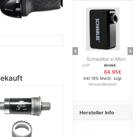
Previous
Ne
Schwalbe e-Micro P
Sc
UVP
89.95€
64.95€
UVP
gekauft
Inkl 19% MwSt. zzgl.
Versandkosten
Ink
Hersteller Info