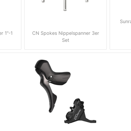
Sunr
r 1"-1
CN Spokes Nippelspanner 3er
Set