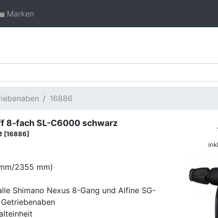
Marken
triebenaben
16886
ff 8-fach SL-C6000 schwarz
e
[16886]
ink
00 mm/2355 mm)
r alle Shimano Nexus 8-Gang und Alfine SG-
Getriebenaben
lteinheit