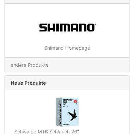
Shimano Homepage
andere Produkte
Neue Produkte
Schwalbe MTB Schlauch 26"