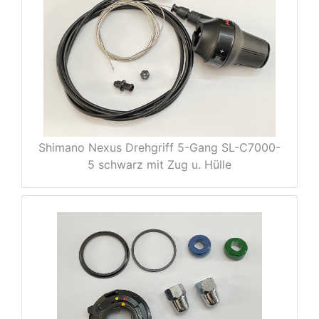
e
Shimano Nexus Drehgriff 5-Gang SL-C7000-
5 schwarz mit Zug u. Hülle