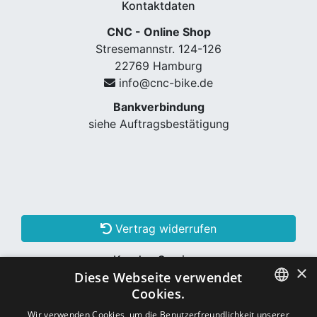
Kontaktdaten
CNC - Online Shop
Stresemannstr. 124-126
22769 Hamburg
info@cnc-bike.de
Bankverbindung
siehe Auftragsbestätigung
Vertrag widerrufen
Kunden Services
×
Diese Webseite verwendet
Konto erstellen
Cookies.
GERMAN
Wir verwenden Cookies, um die Benutzerfreundlichkeit unserer