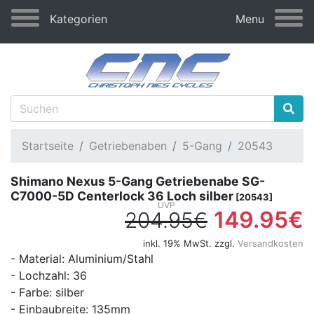
Kategorien
Menu
Startseite
Getriebenaben
5-Gang
20543
Shimano Nexus 5-Gang Getriebenabe SG-
C7000-5D Centerlock 36 Loch silber
[20543]
149.95€
204.95€
inkl. 19% MwSt. zzgl.
Versandkosten
- Material: Aluminium/Stahl
- Lochzahl: 36
- Farbe: silber
- Einbaubreite: 135mm