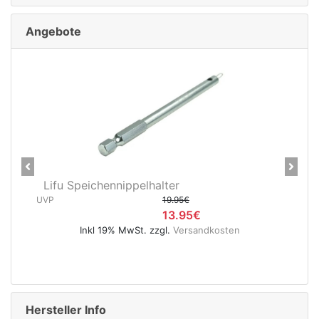
Angebote
Previous
Next
CNC Kerzensattelstütze 26,0 x
400 mm verchromt
UVP
5.95€
4.95€
Inkl 19% MwSt. zzgl.
Versandkosten
Hersteller Info