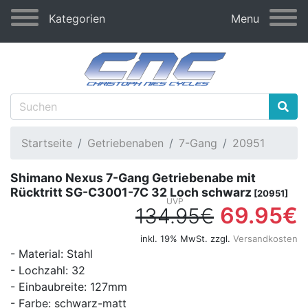
Kategorien
Menu
Startseite
Getriebenaben
7-Gang
20951
Shimano Nexus 7-Gang Getriebenabe mit
Rücktritt SG-C3001-7C 32 Loch schwarz
[20951]
69.95€
134.95€
inkl. 19% MwSt. zzgl.
Versandkosten
- Material: Stahl
- Lochzahl: 32
- Einbaubreite: 127mm
- Farbe: schwarz-matt