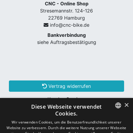
CNC - Online Shop
Stresemannstr. 124-126
22769 Hamburg
info@cnc-bike.de
Bankverbindung
siehe Auftragsbestätigung
Vertrag widerrufen
Kunden Services
×
Diese Webseite verwendet
Konto erstellen
Cookies.
GERMAN
Wir verwenden Cookies, um die Benutzerfreundlichkeit unserer
Website zu verbessern. Durch die weitere Nutzung unserer Webseite
Schon Kunde? Einloggen
GERMAN