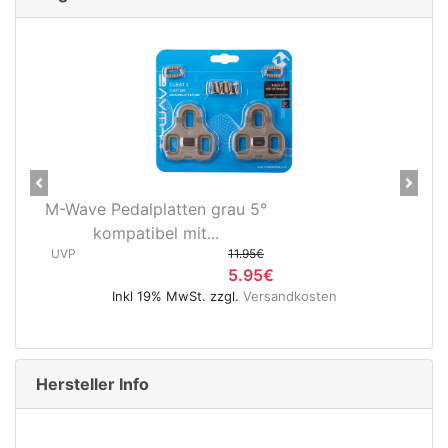
Previous
Next
Novatec X-Light Disc
Hinterradnabe Boost CL
(12x148...
UVP
89.95€
ten
49.95€
Inkl 19% MwSt. zzgl.
Versandkosten
Hersteller Info