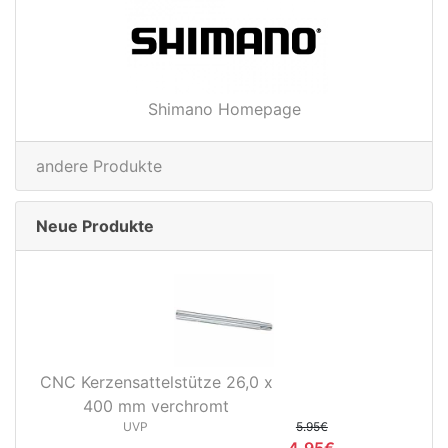
Shimano Homepage
andere Produkte
Neue Produkte
CNC Kerzensattelstütze 26,0 x
400 mm verchromt
UVP
5.95€