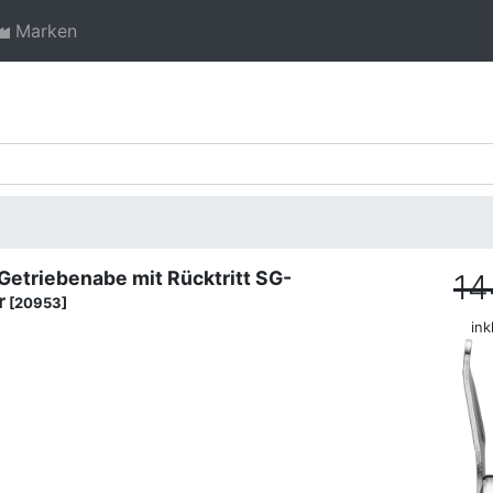
Marken
etriebenabe mit Rücktritt SG-
14
r
[20953]
ink