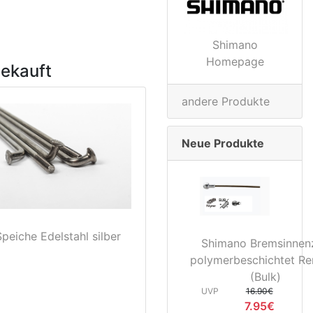
Shimano
Homepage
gekauft
andere Produkte
Neue Produkte
peiche Edelstahl silber
Shimano Bremsinnen
polymerbeschichtet Re
(Bulk)
UVP
16.90€
7.95€