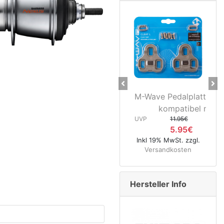
Previous
Ne
M-Wave Pedalplatten grau 5°
Novate
kompatibel mit...
Hinterr
UVP
11.95€
5.95€
UVP
8
Inkl 19% MwSt. zzgl.
4
Versandkosten
Inkl 19% MwS
Versandk
Hersteller Info