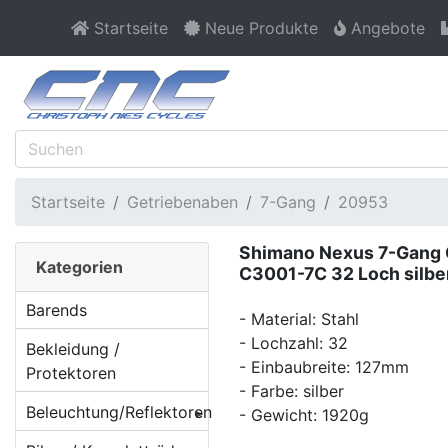
Startseite
Neue Produkte
Angebote
Startseite
Getriebenaben
7-Gang
20953
Shimano Nexus 7-Gang G
Kategorien
C3001-7C 32 Loch silbe
Barends
- Material: Stahl
- Lochzahl: 32
Bekleidung /
- Einbaubreite: 127mm
Protektoren
- Farbe: silber
Beleuchtung/Reflektoren
- Gewicht: 1920g