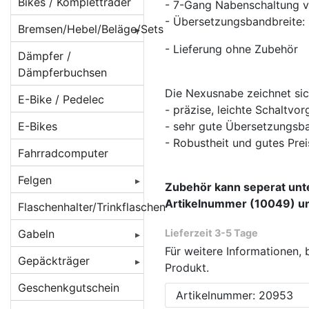
Beleuchtung für
Bikes / Kompletträder
- 7-Gang Nabenschaltung v
Batteriebetrieb
- Übersetzungsbandbreite
Bremsen/Hebel/Beläge/Sets
Beleuchtung für
- Lieferung ohne Zubehör
BMX Bremsen
Dämpfer /
Dynamobetrieb
Dämpferbuchsen
Bremsbeläge
Beleuchtung für
Die Nexusnabe zeichnet sic
E-Bike / Pedelec
E-Bikes/ Pedelec
Bremsen
Beläge für
- präzise, leichte Schaltvo
Cantilever/V-
E-Bikes
- sehr gute Übersetzungsb
Lampenhalter /
Bremsenzubehör/Ersatzteile
Brakes
- Robustheit und gutes Prei
Rücklichthalter
Fahrradcomputer
Bremshebel
Beläge für
Lichtkabel /
Felgen
Magura-
Bremsscheiben/Rotoren
Stecker /
Zubehör kann seperat unt
Felgenbremsen
Verbinder
Artikelnummer (10049) un
Felgen 16 Zoll
Flaschenhalter/Trinkflaschen
Crossbremsen
Beläge für
Reflektoren /
Felgen 20 Zoll
Rennradbremsen
Gabeln
Lieferzeit 3-5 Tage
Rennrad
Reflex-Sticker
/ Zangenbremsen
Für weitere Informationen, 
Caliper/Zange
Felgen 22 Zoll
Federgabeln
Gepäckträger
Produkt.
Seitenläufer-
Scheibenbremsadapter
Beläge für
Felgen 24 Zoll
Starrgabeln
DT Swiss
Dynamos
Gepäckträger
Geschenkgutschein
Artikelnummer: 20953
Scheibenbremsen
Scheibenbremsen
hinten
Felgen 26 Zoll [
Atomlab