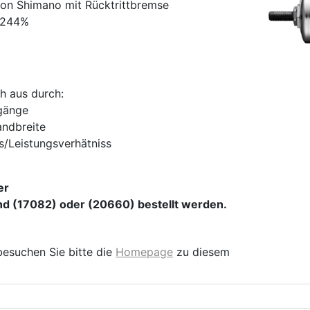
on Shimano mit Rücktrittbremse
: 244%
h aus durch:
rgänge
andbreite
s/Leistungsverhätniss
er
d (17082) oder (20660) bestellt werden.
besuchen Sie bitte die
Homepage
zu diesem