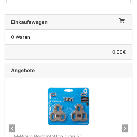
Einkaufswagen
0 Waren
0.00€
Angebote
Previous
Next
5°
Novatec X-Light Disc