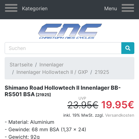
Kategorien
Menu
Startseite
Innenlager
Innenlager Hollowtech II / GXP
21925
Shimano Road Hollowtech II Innenlager BB-
RS501 BSA
[21925]
19.95€
23.95€
inkl. 19% MwSt. zzgl.
Versandkosten
- Material: Aluminium
- Gewinde: 68 mm BSA (1,37 x 24)
- Gewicht: 92g