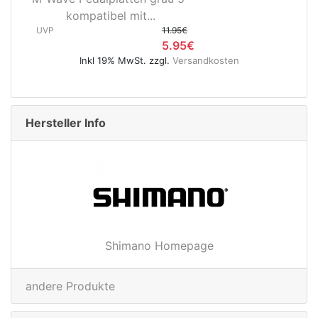
Hinterradnabe Boost CL
5€
(12x148...
5€
UVP
89.95€
rsandkosten
49.95€
Inkl 19% MwSt. zzgl.
Versandkoste
Hersteller Info
Shimano Homepage
andere Produkte