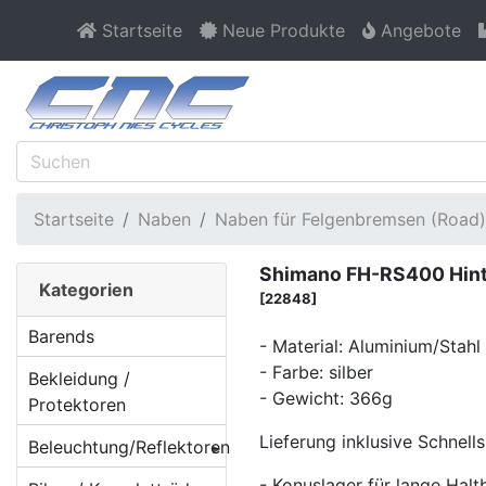
Startseite
Neue Produkte
Angebote
Startseite
Naben
Naben für Felgenbremsen (Road)
Shimano FH-RS400 Hinte
Kategorien
[22848]
Barends
- Material: Aluminium/Stahl
- Farbe: silber
Bekleidung /
- Gewicht: 366g
Protektoren
Lieferung inklusive Schnell
Beleuchtung/Reflektoren
- Konuslager für lange Hal