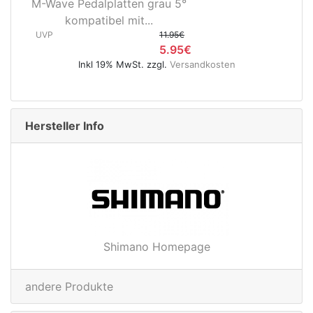
Novatec X-Light Disc
Hinterradnabe Boost CL
(12x148...
UVP
89.95€
ten
49.95€
Inkl 19% MwSt. zzgl.
Versandkosten
Hersteller Info
Shimano Homepage
andere Produkte