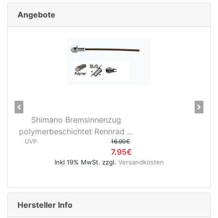
Angebote
Previous
Next
28" Vorderrad Shimano DH-
3D37 Nabendynamo/Remerx...
UVP
119.95€
74.95€
ten
Inkl 19% MwSt. zzgl.
Versandkosten
Hersteller Info