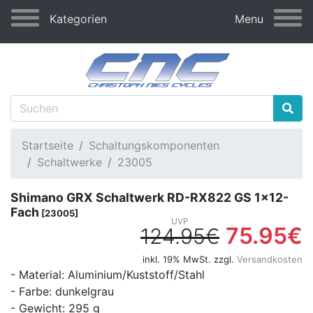
Kategorien
Menu
Startseite
Schaltungskomponenten
Schaltwerke
23005
Shimano GRX Schaltwerk RD-RX822 GS 1x12-
Fach
[23005]
75.95€
124.95€
inkl. 19% MwSt. zzgl.
Versandkosten
- Material: Aluminium/Kuststoff/Stahl
- Farbe: dunkelgrau
- Gewicht: 295 g