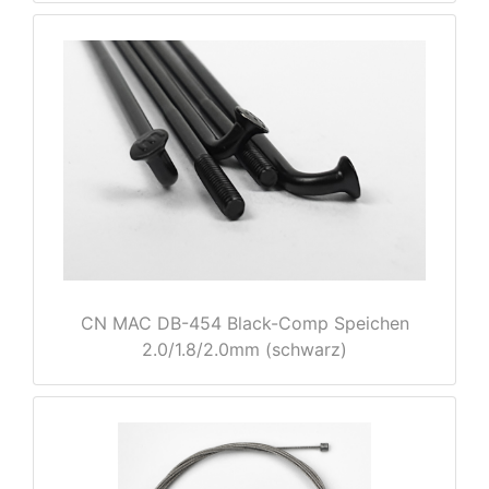
nenschutz
CN MAC DB-454 Black-Comp Speichen
2.0/1.8/2.0mm (schwarz)
apter