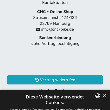
Kontaktdaten
CNC - Online Shop
Stresemannstr. 124-126
22769 Hamburg
info@cnc-bike.de
Bankverbindung
siehe Auftragsbestätigung
Vertrag widerrufen
Kunden Services
×
Diese Webseite verwendet
Konto erstellen
Cookies.
GERMAN
Wir verwenden Cookies, um die Benutzerfreundlichkeit unserer