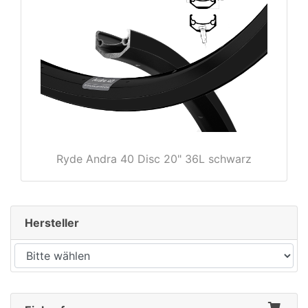
rx
Ryde Andra 40 Disc 20" 36L schwarz
Hersteller