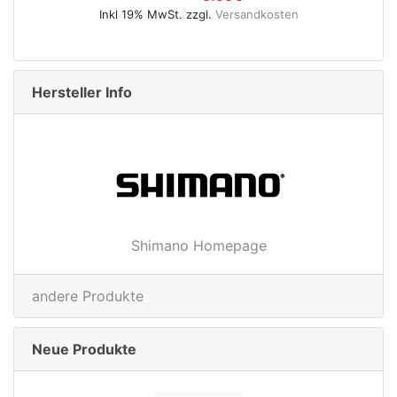
rsandkosten
49.95€
Inkl 19% MwSt. zzgl.
Versandkoste
Hersteller Info
Shimano Homepage
andere Produkte
Neue Produkte