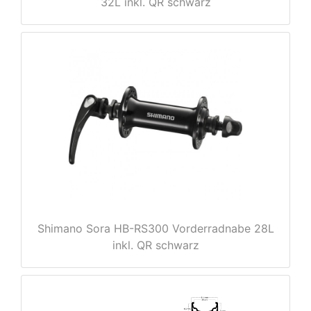
32L inkl. QR schwarz
nenschutz
Shimano Sora HB-RS300 Vorderradnabe 28L
inkl. QR schwarz
apter