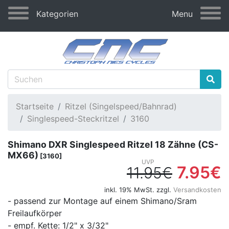
Kategorien
Menu
Startseite
Ritzel (Singelspeed/Bahnrad)
Singlespeed-Steckritzel
3160
Shimano DXR Singlespeed Ritzel 18 Zähne (CS-
MX66)
[3160]
7.95€
11.95€
inkl. 19% MwSt. zzgl.
Versandkosten
- passend zur Montage auf einem Shimano/Sram
Freilaufkörper
- empf. Kette: 1/2" x 3/32"