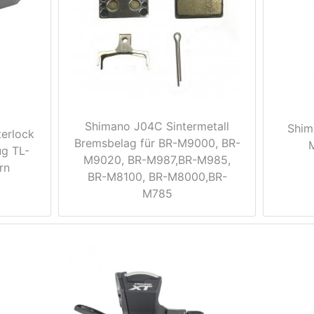
Shimano J04C Sintermetall
Shim
erlock
Bremsbelag für BR-M9000, BR-
ug TL-
M9020, BR-M987,BR-M985,
rn
BR-M8100, BR-M8000,BR-
M785