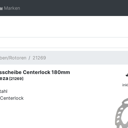
Marken
ben/Rotoren
21269
sscheibe Centerlock 180mm
eza
[21269]
ink
tahl
Centerlock