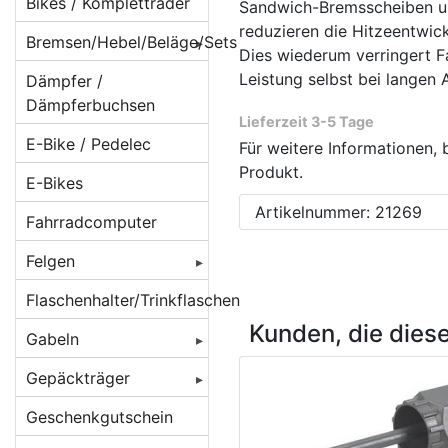
Beleuchtung für
Bikes / Kompletträder
Sandwich-Bremsscheiben 
Batteriebetrieb
reduzieren die Hitzeentwic
Bremsen/Hebel/Beläge/Sets
Dies wiederum verringert F
Beleuchtung für
BMX Bremsen
Leistung selbst bei langen 
Dämpfer /
Dynamobetrieb
Dämpferbuchsen
Bremsbeläge
Beleuchtung für
Lieferzeit 3-5 Tage
E-Bike / Pedelec
E-Bikes/ Pedelec
Für weitere Informationen, 
Bremsen
Beläge für
Produkt.
Cantilever/V-
E-Bikes
Lampenhalter /
Bremsenzubehör/Ersatzteile
Brakes
Rücklichthalter
Artikelnummer: 21269
Fahrradcomputer
Bremshebel
Beläge für
Lichtkabel /
Felgen
Magura-
Bremsscheiben/Rotoren
Stecker /
Felgenbremsen
Verbinder
Felgen 16 Zoll
Flaschenhalter/Trinkflaschen
Crossbremsen
Beläge für
Kunden, die dies
Reflektoren /
Felgen 20 Zoll
Rennradbremsen
Gabeln
Rennrad
Reflex-Sticker
/ Zangenbremsen
Caliper/Zange
Felgen 22 Zoll
Federgabeln
Gepäckträger
Seitenläufer-
Scheibenbremsadapter
Beläge für
Felgen 24 Zoll
Starrgabeln
DT Swiss
Dynamos
Gepäckträger
Geschenkgutschein
Scheibenbremsen
Scheibenbremsen
hinten
Felgen 26 Zoll [
Atomlab