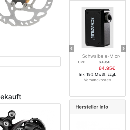
Previous
Ne
Schwalbe e-Micro P
Sc
UVP
89.95€
64.95€
UVP
Inkl 19% MwSt. zzgl.
Versandkosten
Ink
V
gekauft
Hersteller Info