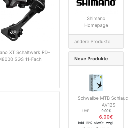
Shimano
Homepage
andere Produkte
ano XT Schaltwerk RD-
Neue Produkte
M8000 SGS 11-Fach
Schwalbe MTB Schlauc
AV12S
UVP
9.90€
6.00€
Inkl 19% MwSt. zzgl.