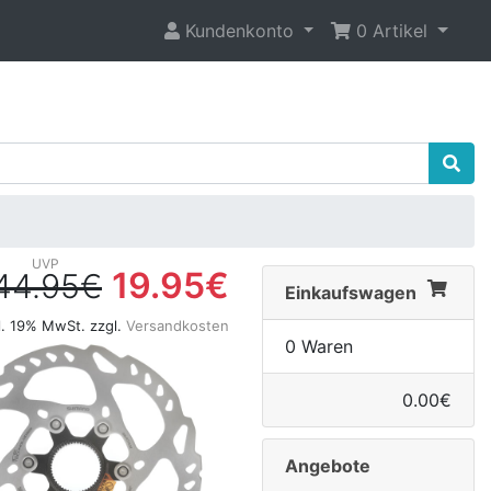
Kundenkonto
0 Artikel
19.95€
44.95€
Einkaufswagen
l. 19% MwSt. zzgl.
Versandkosten
0 Waren
0.00€
Angebote