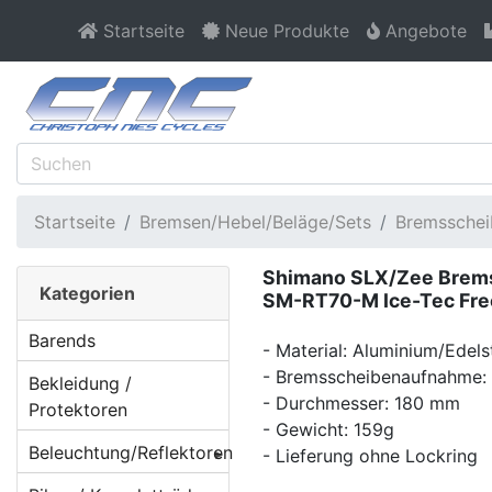
Startseite
Neue Produkte
Angebote
Startseite
Bremsen/Hebel/Beläge/Sets
Bremsschei
Shimano SLX/Zee Brem
Kategorien
SM-RT70-M Ice-Tec Fre
Barends
- Material: Aluminium/Edels
- Bremsscheibenaufnahme: 
Bekleidung /
- Durchmesser: 180 mm
Protektoren
- Gewicht: 159g
Beleuchtung/Reflektoren
- Lieferung ohne Lockring