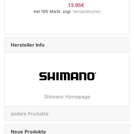
UVP
5.95€
osten
4.95€
Inkl 19% MwSt. zzgl.
Versandkosten
Hersteller Info
Shimano Homepage
andere Produkte
Neue Produkte