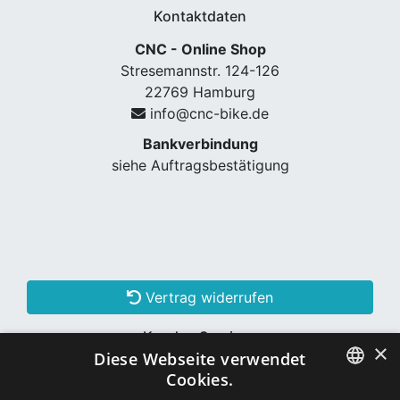
Kontaktdaten
CNC - Online Shop
Stresemannstr. 124-126
22769 Hamburg
info@cnc-bike.de
Bankverbindung
siehe Auftragsbestätigung
Vertrag widerrufen
Kunden Services
×
Diese Webseite verwendet
Konto erstellen
Cookies.