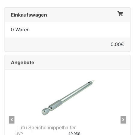
Einkaufswagen
0 Waren
0.00€
Angebote
Previous
Next
CNC Kerzensattelstütze 26,0 x
400 mm verchromt