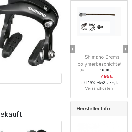
Previous
Ne
Shimano Bremsinnenzug
28" Vord
polymerbeschichtet Rennrad ..
3D37 Nab
UVP
16.90€
UVP
7.95€
Inkl 19% MwSt. zzgl.
Inkl 19% Mw
Versandkosten
Versand
Hersteller Info
gekauft