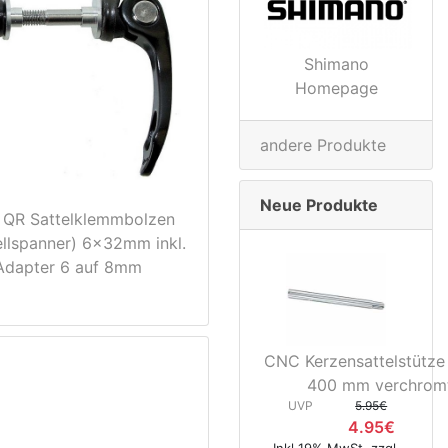
Shimano
Homepage
andere Produkte
Neue Produkte
QR Sattelklemmbolzen
llspanner) 6x32mm inkl.
Adapter 6 auf 8mm
CNC Kerzensattelstütze
400 mm verchrom
UVP
5.95€
4.95€