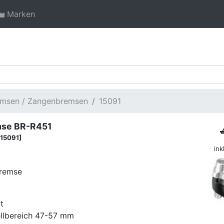
Marken
msen / Zangenbremsen
15091
mse BR-R451
15091]
ink
bremse
t
ellbereich 47-57 mm