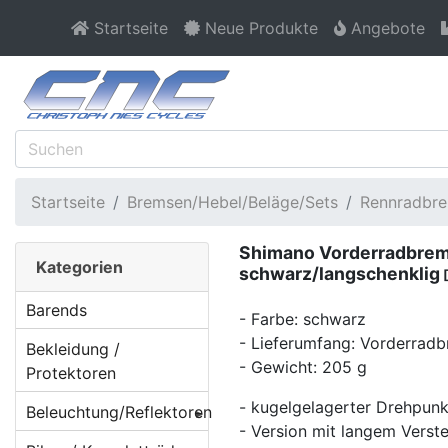
Startseite
Neue Produkte
Angebote
Startseite
Bremsen/Hebel/Beläge/Sets
Rennradbre
Shimano Vorderradbre
Kategorien
schwarz/langschenklig
[
Barends
- Farbe: schwarz
- Lieferumfang: Vorderrad
Bekleidung /
- Gewicht: 205 g
Protektoren
- kugelgelagerter Drehpunk
Beleuchtung/Reflektoren
- Version mit langem Verst