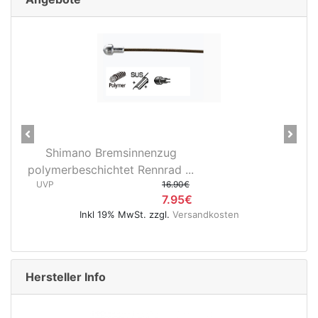
Previous
Next
g
28" Vorderrad Shimano DH-
d ...
3D37 Nabendynamo/Remerx...
.90€
UVP
119.95€
.95€
74.95€
.
Versandkosten
Inkl 19% MwSt. zzgl.
Versandko
Hersteller Info