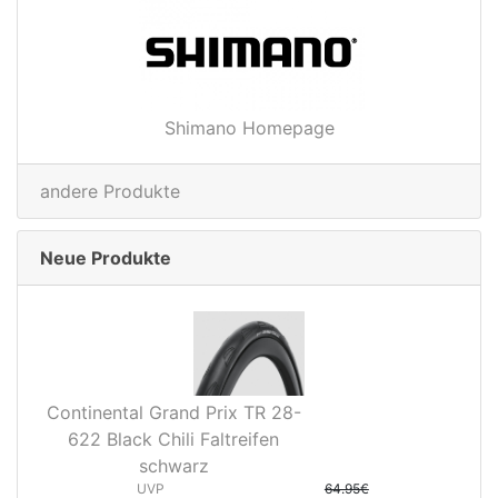
Shimano Homepage
andere Produkte
Neue Produkte
Continental Grand Prix TR 28-
622 Black Chili Faltreifen
schwarz
UVP
64.95€