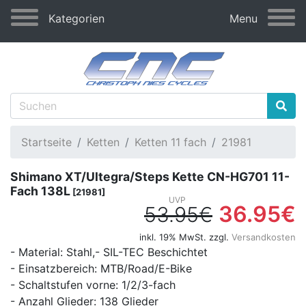
Kategorien
Menu
Startseite
Ketten
Ketten 11 fach
21981
Shimano XT/Ultegra/Steps Kette CN-HG701 11-
Fach 138L
[21981]
36.95€
53.95€
inkl. 19% MwSt. zzgl.
Versandkosten
- Material: Stahl,- SIL-TEC Beschichtet
- Einsatzbereich: MTB/Road/E-Bike
- Schaltstufen vorne: 1/2/3-fach
- Anzahl Glieder: 138 Glieder