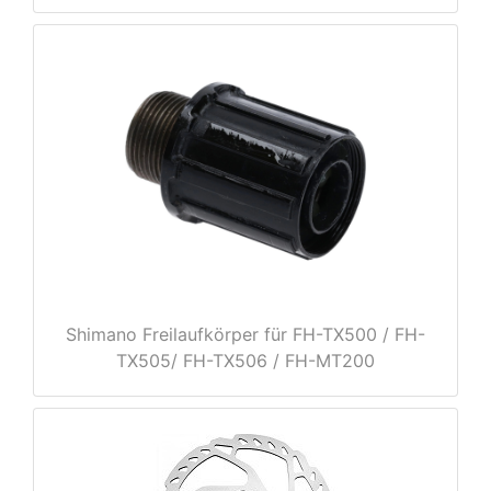
e
Shimano Freilaufkörper für FH-TX500 / FH-
TX505/ FH-TX506 / FH-MT200