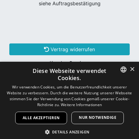
siehe Auftragsbestätigung
Vertrag widerrufen
Kunden Services
×
Diese Webseite verwendet
Konto erstellen
Cookies.
GERMAN
Wir verwenden Cookies, um die Benutzerfreundlichkeit unserer
Website zu verbessern. Durch die weitere Nutzung unserer Webseite
Schon Kunde? Einloggen
GERMAN
stimmen Sie der Verwendung von Cookies gemäß unserer Cookie-
Richtlinie zu.
Weitere Informationen
NUR NOTWENDIGE
ALLE AKZEPTIEREN
Copyright © 2026
CNC - Online Shop
DETAILS ANZEIGEN