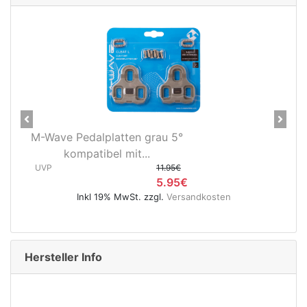
Previous
Next
Novatec X-Light Disc
Hinterradnabe Boost CL
(12x148...
UVP
89.95€
osten
49.95€
Inkl 19% MwSt. zzgl.
Versandkosten
Hersteller Info