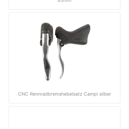
85mm
nenschutz
CNC Rennradbremshebelsatz Campi silber
apter