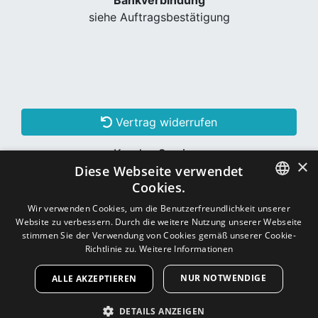
Bankverbindung
siehe Auftragsbestätigung
Vertrag widerrufen
Kunden Services
×
Diese Webseite verwendet
Konto erstellen
Cookies.
GERMAN
Wir verwenden Cookies, um die Benutzerfreundlichkeit unserer
Website zu verbessern. Durch die weitere Nutzung unserer Webseite
Schon Kunde? Einloggen
GERMAN
stimmen Sie der Verwendung von Cookies gemäß unserer Cookie-
Richtlinie zu.
Weitere Informationen
NUR NOTWENDIGE
ALLE AKZEPTIEREN
Copyright © 2026
CNC - Online Shop
DETAILS ANZEIGEN