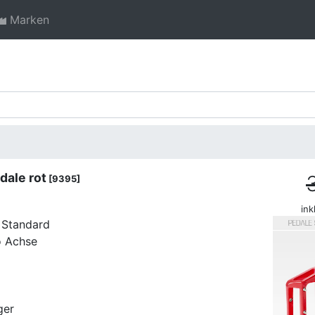
Marken
dale rot
[9395]
ink
l Standard
o Achse
ger