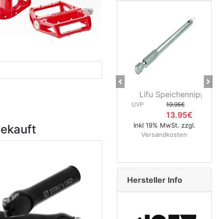
Previous
Ne
Lifu Speichennippelhalter
CNC Kerz
UVP
19.95€
40
13.95€
UVP
Inkl 19% MwSt. zzgl.
gekauft
Versandkosten
Inkl 19% 
Versa
Hersteller Info