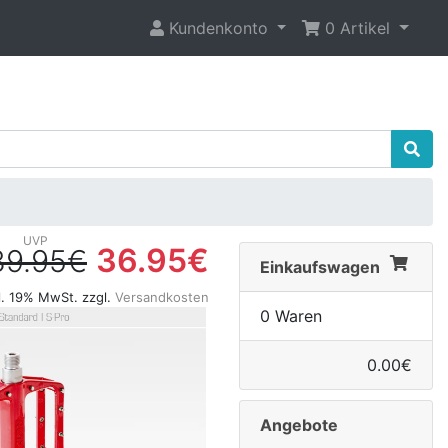
Kundenkonto
0 Artikel
36.95€
39.95€
Einkaufswagen
l. 19% MwSt. zzgl.
Versandkosten
0 Waren
0.00€
Angebote