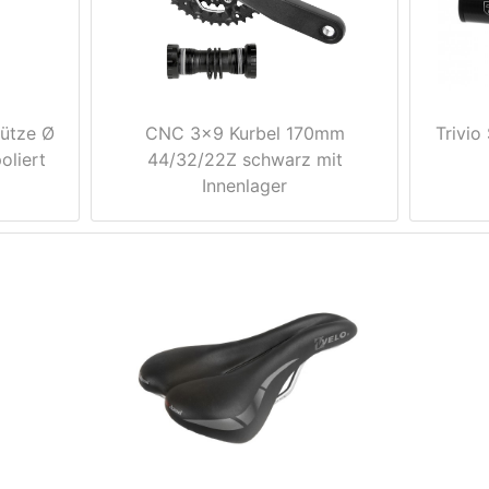
tütze Ø
CNC 3x9 Kurbel 170mm
Trivio
oliert
44/32/22Z schwarz mit
Innenlager