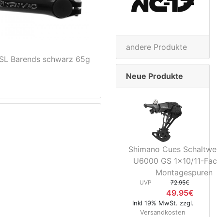
andere Produkte
 SL Barends schwarz 65g
Neue Produkte
Shimano Cues Schaltwe
U6000 GS 1x10/11-Fac
Montagespuren
UVP
72.95€
49.95€
Inkl 19% MwSt. zzgl.
Versandkosten