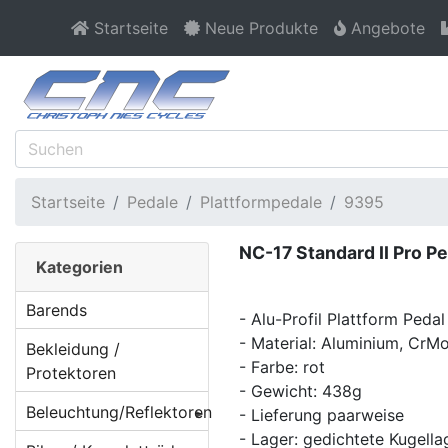
Startseite
Neue Produkte
Angebote
Startseite
Pedale
Plattformpedale
9395
NC-17 Standard II Pro Pe
Kategorien
Barends
- Alu-Profil Plattform Peda
- Material: Aluminium, CrM
Bekleidung /
- Farbe: rot
Protektoren
- Gewicht: 438g
Beleuchtung/Reflektoren
- Lieferung paarweise
- Lager: gedichtete Kugella