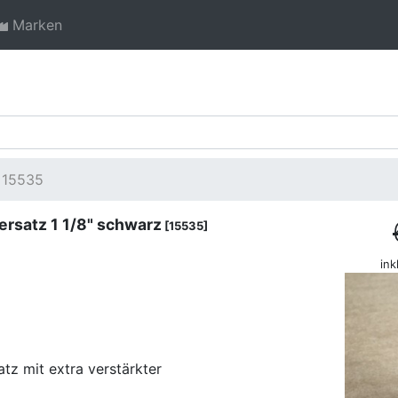
Marken
15535
ersatz 1 1/8" schwarz
[15535]
ink
atz mit extra verstärkter