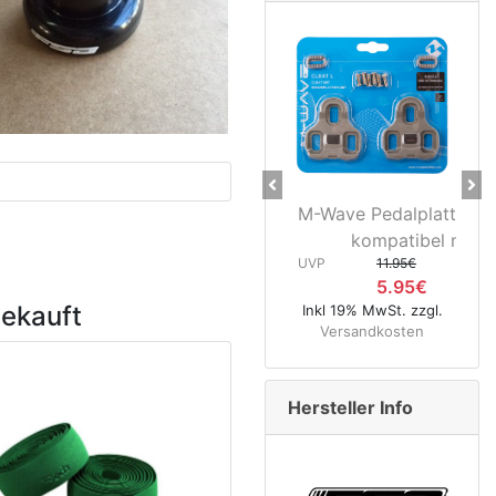
Previous
Ne
M-Wave Pedalplatten grau 5
Nova
kompatibel mit...
Hinte
UVP
11.95€
5.95€
UVP
gekauft
Inkl 19% MwSt. zzgl.
Versandkosten
Inkl 19% M
Versan
Hersteller Info