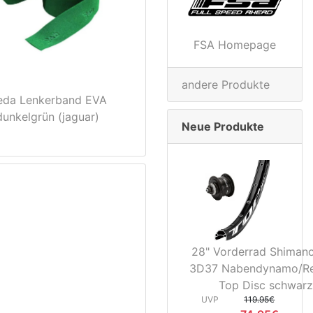
FSA Homepage
andere Produkte
eda Lenkerband EVA
dunkelgrün (jaguar)
Neue Produkte
28" Vorderrad Shiman
3D37 Nabendynamo/R
Top Disc schwarz
UVP
119.95€