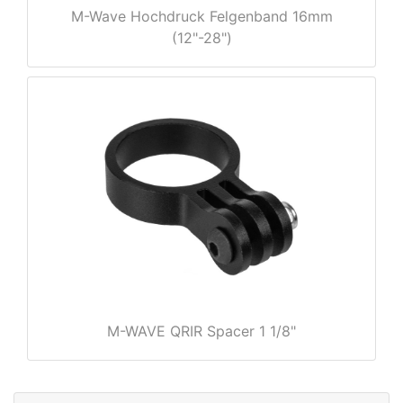
M-Wave Hochdruck Felgenband 16mm
(12"-28")
rx
M-WAVE QRIR Spacer 1 1/8"