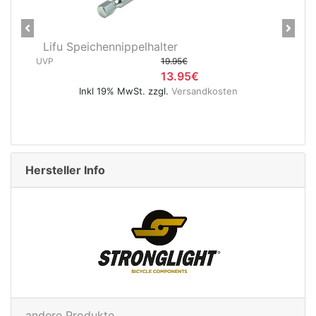
Previous
Next
CNC Kerzensattelstütze 26,0 x
400 mm verchromt
UVP
5.95€
4.95€
Inkl 19% MwSt. zzgl.
Versandkosten
Hersteller Info
andere Produkte