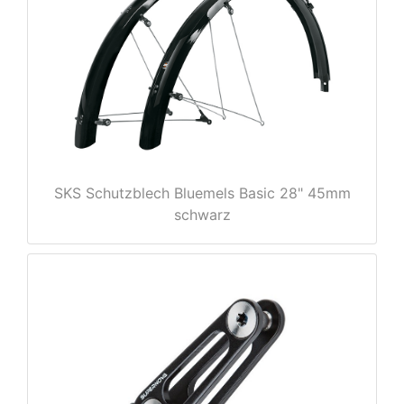
e
SKS Schutzblech Bluemels Basic 28" 45mm
schwarz