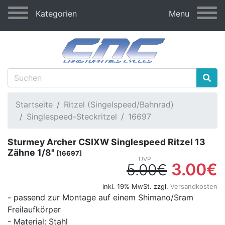
Kategorien
Menu
Startseite
Ritzel (Singelspeed/Bahnrad)
Singlespeed-Steckritzel
16697
Sturmey Archer CSIXW Singlespeed Ritzel 13
Zähne 1/8"
[16697]
3.00€
5.00€
inkl. 19% MwSt. zzgl.
Versandkosten
- passend zur Montage auf einem Shimano/Sram
Freilaufkörper
- Material: Stahl