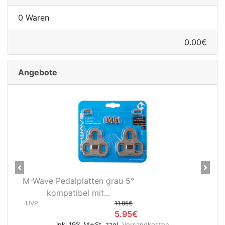
0 Waren
0.00€
Angebote
Previous
Next
Novatec X-Light Disc
Hinterradnabe Boost CL
(12x148...
UVP
89.95€
dkosten