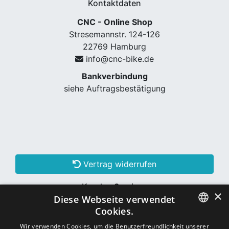
Kontaktdaten
CNC - Online Shop
Stresemannstr. 124-126
22769 Hamburg
info@cnc-bike.de
Bankverbindung
siehe Auftragsbestätigung
Vertrag widerrufen
Kunden Services
×
Diese Webseite verwendet
Konto erstellen
Cookies.
GERMAN
Wir verwenden Cookies, um die Benutzerfreundlichkeit unserer